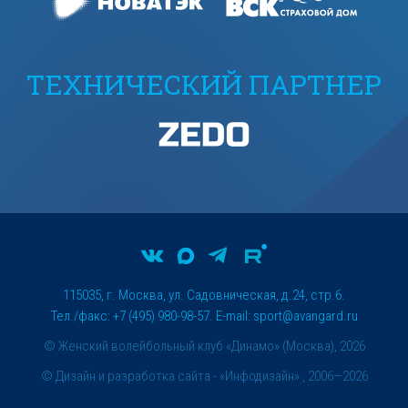
ТЕХНИЧЕСКИЙ ПАРТНЕР
115035, г. Москва, ул. Садовническая, д.24, стр.6.
Тел./факс: +7 (495) 980-98-57. E-mail:
sport@avangard.ru
© Женский волейбольный клуб «Динамо» (Москва), 2026
©
Дизайн и разработка сайта
- «Инфодизайн» , 2006—2026