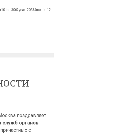
/?r10_id=3067year=2023&month=12
НОСТИ
Москва поздравляет
в служб органов
 причастных с