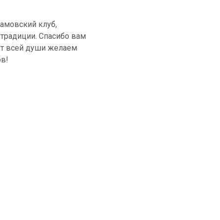
намовский клуб,
традиции. Спасибо вам
 От всей души желаем
ов!