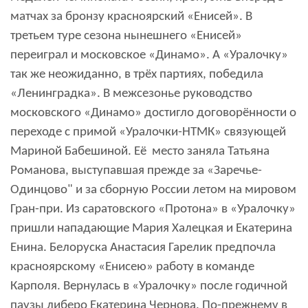
матчах за бронзу красноярский «Енисей». В
третьем туре сезона нынешнего «Енисей»
переиграл и московское «Динамо». А «Уралочку»
так же неожиданно, в трёх партиях, победила
«Ленинградка». В межсезонье руководство
московского «Динамо» достигло договорённости о
переходе с примой «Уралочки-НТМК» связующей
Мариной Бабешиной. Её место заняла Татьяна
Романова, выступавшая прежде за «Заречье-
Одинцово" и за сборную России летом на мировом
Гран-при. Из саратовского «Протона» в «Уралочку»
пришли нападающие Мария Халецкая и Екатерина
Енина. Белоруска Анастасия Гарелик предпочла
красноярскому «Енисею» работу в команде
Карполя. Вернулась в «Уралочку» после годичной
паузы либеро Екатерина Чернова. По-прежнему в