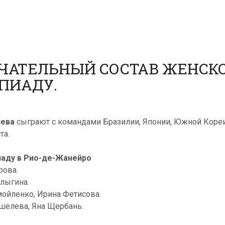
НЧАТЕЛЬНЫЙ СОСТАВ ЖЕНСКО
ПИАДУ.
чева
сыграют с командами Бразилии, Японии, Южной Кореи
та.
иаду в Рио-де-Жанейро
рова.
алыгина.
мойленко, Ирина Фетисова.
ошелева, Яна Щербань.