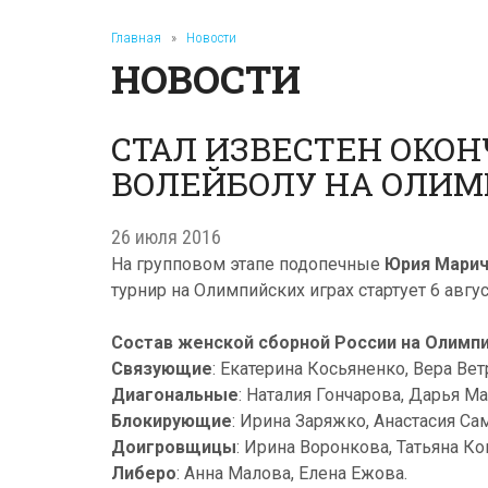
Главная
»
Новости
НОВОСТИ
СТАЛ ИЗВЕСТЕН ОКО
ВОЛЕЙБОЛУ НА ОЛИМ
26 июля 2016
На групповом этапе подопечные
Юрия Мари
турнир на Олимпийских играх стартует 6 авгус
Состав женской сборной России на Олимп
Связующие
: Екатерина Косьяненко, Вера Вет
Диагональные
: Наталия Гончарова, Дарья М
Блокирующие
: Ирина Заряжко, Анастасия Са
Доигровщицы
: Ирина Воронкова, Татьяна К
Либеро
: Анна Малова, Елена Ежова.