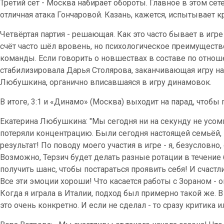
Третий сет - Москва набирает обороты. Главное в этом сете
отличная атака Гончаровой. Казань, кажется, испытывает кр
Четвёртая партия - решающая. Как это часто бывает в игр
счёт часто шёл вровень, но психологическое преимуществ
команды. Если говорить о новшествах в составе по отно
стабилизировала Дарья Столярова, заканчивающая игру н
Любушкина, органично вписавшаяся в игру динамовок.
В итоге, 3:1 и «Динамо» (Москва) выходит на парад, чтобы
Екатерина Любушкина: "Мы сегодня ни на секунду не усомн
потеряли концентрацию. Были сегодня настоящей семьёй,
результат! По поводу моего участия в игре - я, безусловно
Возможно, Терзич будет делать разные ротации в течение 
получить шанс, чтобы постараться проявить себя! И счастлив
Все эти эмоции хороши! Что касается работы с Зораном - 
Когда я играла в Италии, подход был примерно такой же. В
это очень конкретно. И если не сделал - то сразу критика 