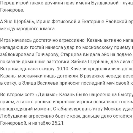
Перед игрой также вручили приз имени Булдаковой - луч
Гончарова.
А Яне Щербань, Ирине Фетисовой и Екатерине Раевской в
международного класса.
Игра началась достаточно агрессивно. Казань активно напа
нападающих гостей нанесла удар по московскому приему 
заблокировали Гончарову, Старцева выдала эйс на подаче.
показали домашние заготовки. Забила Щербань, два эйса 
Ветрова сделала скидку. 10:10. Качели продолжились до к
Казань, москвички лишь догоняли. В развязке череда везе
в сетку, а Элица Василева приносит последний мяч своей 
Во втором сете «Динамо» Казань было нацелено на быст
прием, а также рослые и крепкие игроки позволяют гостя
неподходящий момент. Стабилизировать игру Москве удаётс
Любушкина агрессивно бьет с края, дальше дело остаётся 
Гончаровой, и на табло 25:21.