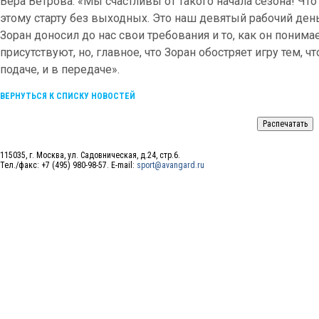
Вера Ветрова: «Мы счастливы от такого начала сезона! Чт
этому старту без выходных. Это наш девятый рабочий день
Зоран доносил до нас свои требования и то, как он поним
присутствуют, но, главное, что Зоран обостряет игру тем, ч
подаче, и в передаче».
ВЕРНУТЬСЯ К СПИСКУ НОВОСТЕЙ
115035, г. Москва, ул. Садовническая, д.24, стр.6.
Тел./факс: +7 (495) 980-98-57. E-mail:
sport@avangard.ru