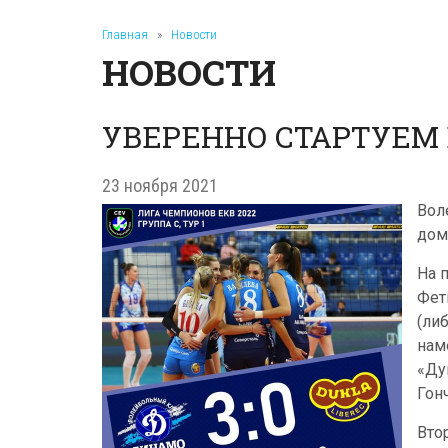
Главная
»
Новости
НОВОСТИ
УВЕРЕННО СТАРТУЕМ 
23 ноября 2021
Вол
дом
На 
Фет
(ли
нам
«Ду
Гонч
Вто