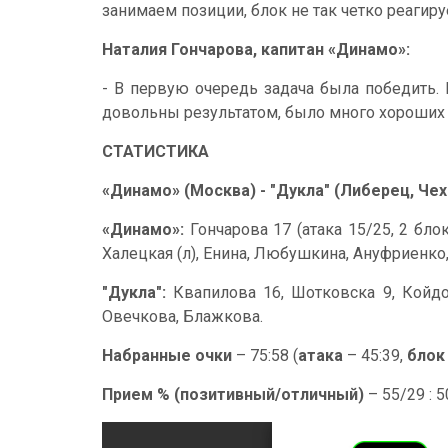
занимаем позиции, блок не так четко реагир
Наталия Гончарова, капитан «Динамо»:
- В первую очередь задача была победить.
довольны результатом, было много хороших
СТАТИСТИКА
«Динамо» (Москва) - "Дукла" (Либерец, Чехия)
«Динамо»:
Гончарова 17 (атака 15/25, 2 блок
Халецкая (л), Енина, Любушкина, Ануфриенко
"Дукла":
Квапилова 16, Шотковска 9, Койдова
Овечкова, Блажкова.
Набранные очки
– 75:58 (
атака
– 45:39,
бло
Прием % (позитивный/отличный)
– 55/29 : 