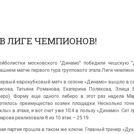
В ЛИГЕ ЧЕМПИОНОВ!
ейболистки московского "Динамо" победили чешскую "Дук
ашнем матче первого тура группового этапа Лиги чемпион
первый еврокубковый матч в сезоне «Динамо» вышло в сл
исова, Татьяна Романова, Екатерина Полякова, Элица 
беро). Форму еще одного либеро в этот раз надела М
етилось преимущество хозяек площадки. Несколько точн
клы» в атаке, и вот счет уже 10:4 в пользу «Динамо». Сет
арова реализовала 8 из 10 атак – 25:19.
рая партия прошла в таком же ключе. Главный тренер «Д