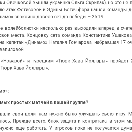
ки Овечковой вышла украинка Ольга Скрипак), но это не
ле атак Фетисовой и Эдины Бегич фора нашей команды до
намо» спокойно довело сет до победы – 25:19.
е волейболистки несколько раз выходили вперед в счете (6
 свои места. Концовку сета команда Константина Ушакова 
капитан «Динамо» Наталия Гончарова, набравшая 17 очко
Квапиловой.
 «Новарой» и турецким «Тюрк Хава Йоллары» пройдет 2
 «Тюрк Хава Йоллары».
мо»:
самых простых матчей в вашей группе?
овали свои цели, нам нужно было улучшать свою игру. Мы
лось. Прежде всего, блок-защита и контратака, в этом м
нужно еще работать. У игроков пока не получается дума