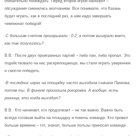
обязательно побеждать. Перед второй игрой наоборот –
обсуждения сменились молчанием. Все понимали, что Казань
будет играть, как в последний раз, а нам надо завершать
чемпионат победой!
-С большим счетом проигрывали - 0
:
2, а потом выиграли матч,
как так получилось?
В.В.
:
После двух проигранных партий – либо пан, либо пропал. Это
подействовало на нас раскрепощающе, мы стали играть увереннее
и смогли победить.
-В последних играх на площадку часто выходила сначала Панкова,
потом ты. В финале произошла рокировка. А вообще, есть
разница, кто когда выходит?
В.В.
: Кто начинает, кто продолжает – не так важно. Важно быть
всегда готовым выйти на площадку и помочь команде. Кто провел
больше времени – тот, значит,
больше пользы приносил команде.