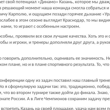
ает свой потенциал «Динамо» Казань, которое мы два
 в решающий момент наша команда смогла собраться и
ичу Карполю, и ощущаем позади горячее дыхание «Урал
ослабее в этом сезоне выглядит Краснодар, то мы вид
 нами, то играют с особенным настроем.
пособны, проявили все свои лучшие качества. Хоть это 
обы и игроки, и тренеры дополняли друг друга, а руко
но говорить дополнительно, оценивать ее значимость. 
ом плане, но и в плане спортивного результата. То, чт
конференции одну из задач поставил наш главный трене
Но я сформулирую задачи так: это, традиционно, побед
, что во втором турнире также дойти до финала. Знаю, 
онате России. А в Лиге Чемпионов сохраним задачу пре
 встретить Казань на своей площадке, удача нам всем 