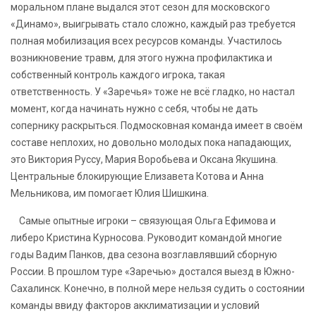
моральном плане выдался этот сезон для московского
«Динамо», выигрывать стало сложно, каждый раз требуется
полная мобилизация всех ресурсов команды. Участилось
возникновение травм, для этого нужна профилактика и
собственный контроль каждого игрока, такая
ответственность. У «Заречья» тоже не всё гладко, но настал
момент, когда начинать нужно с себя, чтобы не дать
сопернику раскрыться. Подмосковная команда имеет в своём
составе неплохих, но довольно молодых пока нападающих,
это Виктория Руссу, Мария Воробьева и Оксана Якушина.
Центральные блокирующие Елизавета Котова и Анна
Мельникова, им помогает Юлия Шишкина.
Самые опытные игроки – связующая Ольга Ефимова и
либеро Кристина Курносова. Руководит командой многие
годы Вадим Панков, два сезона возглавлявший сборную
России. В прошлом туре «Заречью» достался выезд в Южно-
Сахалинск. Конечно, в полной мере нельзя судить о состоянии
команды ввиду факторов акклиматизации и условий