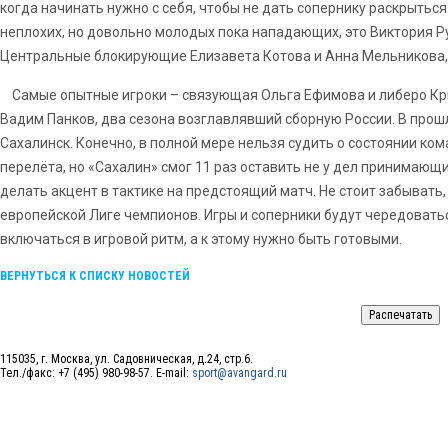
когда начинать нужно с себя, чтобы не дать сопернику раскрытьс
неплохих, но довольно молодых пока нападающих, это Виктория Р
Центральные блокирующие Елизавета Котова и Анна Мельникова,
Самые опытные игроки – связующая Ольга Ефимова и либеро Кри
Вадим Панков, два сезона возглавлявший сборную России. В прош
Сахалинск. Конечно, в полной мере нельзя судить о состоянии ко
перелёта, но «Сахалин» смог 11 раз оставить не у дел принимающ
делать акцент в тактике на предстоящий матч. Не стоит забывать
европейской Лиге чемпионов. Игры и соперники будут чередовать
включаться в игровой ритм, а к этому нужно быть готовыми.
ВЕРНУТЬСЯ К СПИСКУ НОВОСТЕЙ
115035, г. Москва, ул. Садовническая, д.24, стр.6.
Тел./факс: +7 (495) 980-98-57. E-mail:
sport@avangard.ru