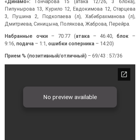
«Динамо»:
Гончарова 15 (атака 12/26, 3 блока),
Пипунырова 13, Курило 12, Евдокимова 12, Старцева
3, Пушина 2, Подкопаева (л), Хабибрахманова (л),
Дмитриева, Синицына, Полякова, Жаброва, Перейра.
Набранные очки
– 70:77 (
атака
– 46:40,
блок
–
9:16,
подача
– 1:1,
ошибки соперника
– 14:20)
Прием % (позитивный/отличный)
– 69/43 : 57/36