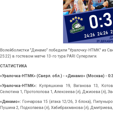
Волейболистки "Динамо" победили "Уралочку-НТМК" из Сверд
25:22) в гостевом матче 13-го тура PARI Суперлиги.
СТАТИСТИКА
«Уралочка-НТМК» (Сверл. обл.) - «Динамо» (Москва) - 0:3 (
«Уралочка-НТМК»:
Купряшкина 19, Ваганова 13, Котов
Селютина 1, Протопопова 1, Алексеева (л), Джиоева (л), 
«Динамо»:
Гончарова 15 (атака 12/26, 3 блока), Пипуныро
Пушина 2, Подкопаева (л), Хабибрахманова (л), Дмитриева