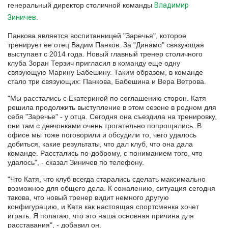
генеральный директор столичной команды
Владимир
Зиничев
.
Панкова является воспитанницей "Заречья", которое
тренирует ее отец Вадим Панков. За "Динамо" связующая
выступает с 2014 года. Новый главный тренер столичного
клуба Зоран Терзич пригласил в команду еще одну
связующую Марину Бабешину. Таким образом, в команде
стало три связующих: Панкова, Бабешина и Вера Ветрова.
"Мы расстались с Екатериной по соглашению сторон. Катя
решила продолжить выступление в этом сезоне в родном для
себя "Заречье" - у отца. Сегодня она съездила на тренировку,
они там с девчонками очень трогательно попрощались. В
офисе мы тоже поговорили и обсудили то, чего удалось
добиться, какие результаты, что дал клуб, что она дала
команде. Расстались по-доброму, с пониманием того, что
удалось", - сказал Зиничев по телефону.
"Что Катя, что клуб всегда старались сделать максимально
возможное для общего дела. К сожалению, ситуация сегодня
такова, что новый тренер видит немного другую
конфигурацию, и Катя как настоящая спортсменка хочет
играть. Я полагаю, что это наша основная причина для
расставания", - добавил он.