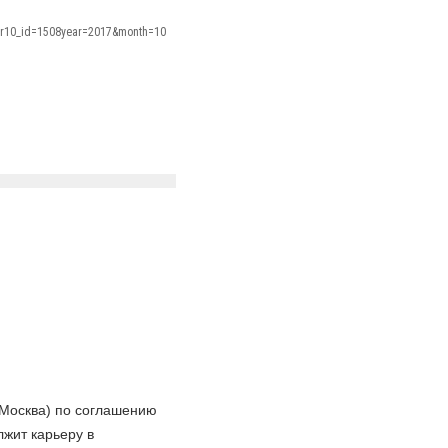
/?r10_id=1508year=2017&month=10
О
(Москва) по соглашению
лжит карьеру в