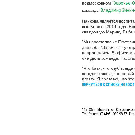
подмосковном "
Заречье-
команды
Владимир Зинич
Панкова является воспита
выступает с 2014 года. Н
связующую Марину Бабеши
"Мы расстались с Екатери
для себя "Заречье" - у от
попрощались. В офисе мы т
она дала команде. Расстал
"Что Катя, что клуб всег
сегодня такова, что новы
играть. Я полагаю, что эт
ВЕРНУТЬСЯ К СПИСКУ НОВОСТ
115035, г. Москва, ул. Садовническ
Тел./факс: +7 (495) 980-98-57. E-m