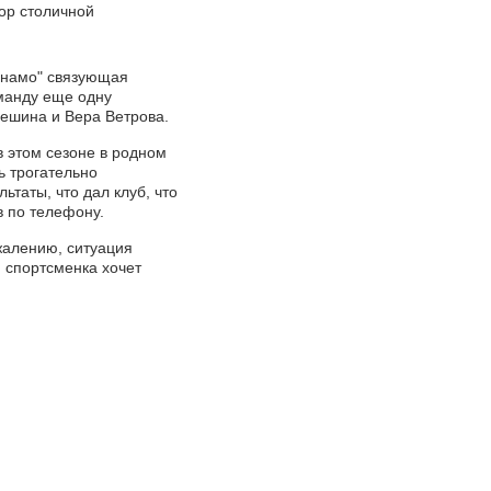
ор столичной
Динамо" связующая
оманду еще одну
ешина и Вера Ветрова.
 этом сезоне в родном
ь трогательно
ьтаты, что дал клуб, что
в по телефону.
ожалению, ситуация
я спортсменка хочет