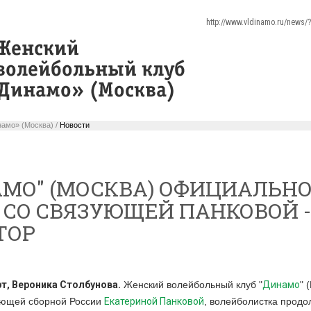
http://www.vldinamo.ru/news
амо» (Москва) /
Новости
АМО" (МОСКВА) ОФИЦИАЛЬН
 СО СВЯЗУЮЩЕЙ ПАНКОВОЙ -
ТОР
рт, Вероника Столбунова.
Женский волейбольный клуб "
Динамо
" 
ующей сборной России
Екатериной Панковой
, волейболистка продо