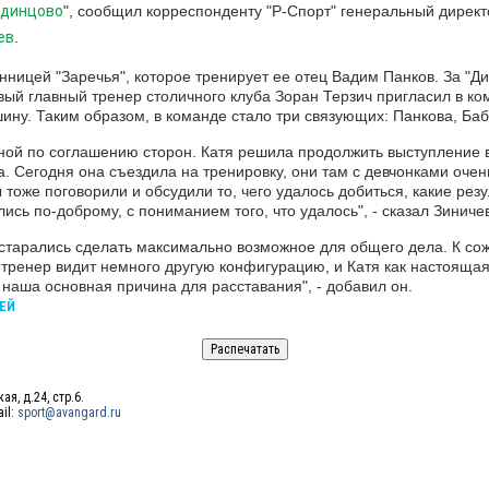
Одинцово
", сообщил корреспонденту "Р-Спорт" генеральный директ
ев
.
нницей "Заречья", которое тренирует ее отец Вадим Панков. За "
овый главный тренер столичного клуба Зоран Терзич пригласил в к
ну. Таким образом, в команде стало три связующих: Панкова, Баб
ной по соглашению сторон. Катя решила продолжить выступление в
ца. Сегодня она съездила на тренировку, они там с девчонками очен
оже поговорили и обсудили то, чего удалось добиться, какие резул
ись по-доброму, с пониманием того, что удалось", - сказал Зиниче
да старались сделать максимально возможное для общего дела. К с
й тренер видит немного другую конфигурацию, и Катя как настояща
о наша основная причина для расставания", - добавил он.
ЕЙ
ая, д.24, стр.6.
ail:
sport@avangard.ru