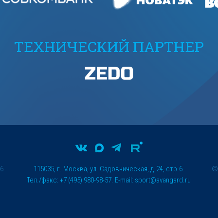
ТЕХНИЧЕСКИЙ ПАРТНЕР
26
115035, г. Москва, ул. Садовническая, д.24, стр.6.
Тел./факс: +7 (495) 980-98-57. E-mail:
sport@avangard.ru