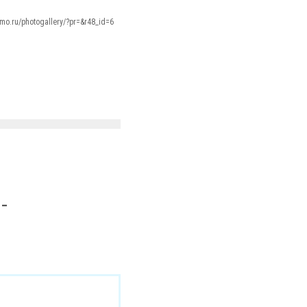
amo.ru/photogallery/?pr=&r48_id=6
-