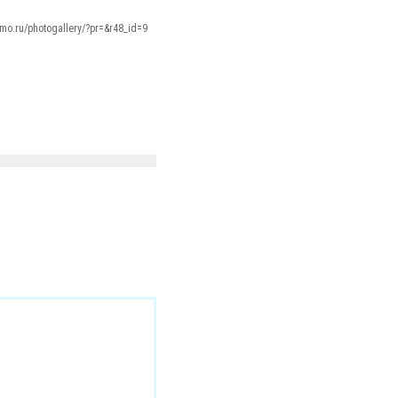
amo.ru/photogallery/?pr=&r48_id=9