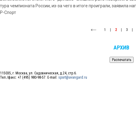
тура чемпионата России, из-за чего в итоге проиграли, заявила 
Р-Спорт
1
|
2
|
3
|
АРХИВ
115035, г. Москва, ул. Садовническая, д.24, стр.6.
Тел./факс: +7 (495) 980-98-57. E-mail:
sport@avangard.ru