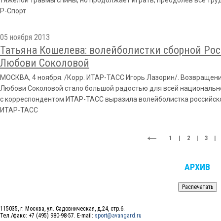
тяжелой травмы спины, но продолжает играть, преодолев все труд
Р-Спорт
05 ноября 2013
Татьяна Кошелева: волейболистки сборной Ро
Любови Соколовой
МОСКВА, 4 ноября. /Корр. ИТАР-ТАСС Игорь Лазорин/. Возвращен
Любови Соколовой стало большой радостью для всей национальн
с корреспондентом ИТАР-ТАСС выразила волейболистка российск
ИТАР-ТАСC
1
|
2
|
3
|
АРХИВ
115035, г. Москва, ул. Садовническая, д.24, стр.6.
Тел./факс: +7 (495) 980-98-57. E-mail:
sport@avangard.ru