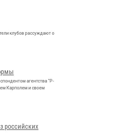
тели клубов рассуждают о
формы
еспондентом агентства "Р-
аем Карполем и своем
из российских