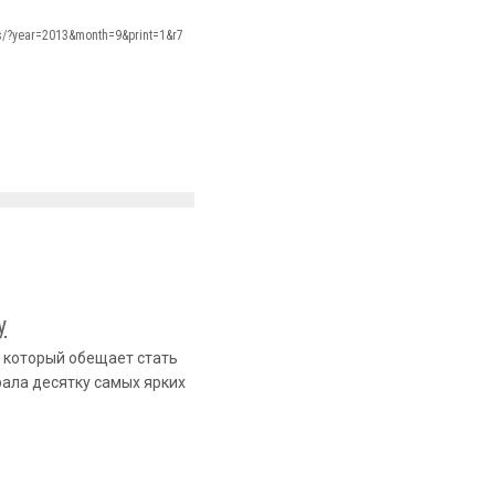
ss/?year=2013&month=9&print=1&r7
у
, который обещает стать
рала десятку самых ярких