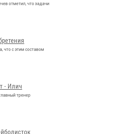
чев отметил, что задачи
бретения
, что с этим составом
т - Илич
 главный тренер
ейболисток