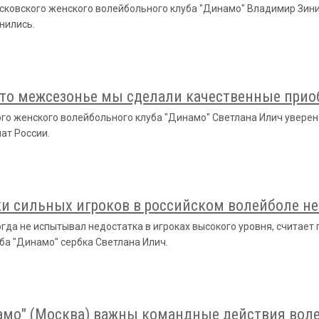
сковского женского волейбольного клуба "Динамо" Владимир Зини
нились.
 это межсезонье мы сделали качественные прио
го женского волейбольного клуба "Динамо" Светлана Илич уверена
ат России.
и сильных игроков в российском волейболе не
гда не испытывал недостатка в игроках высокого уровня, считает
ба "Динамо" сербка Светлана Илич.
амо" (Москва) важны командные действия вол