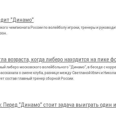
едит "Динамо"
кого чемпионата России по волейболу игроки, тренеры и руководи
зон.
гла возраста, когда либеро находится на пике 
вый либеро московского волейбольного "Динамо", в беседе с корр
ассказала о смене клуба, разнице между Светланой Илич и Никол
ует состав главный тренер сборной России.
 Перед "Динамо" стоит задача выиграть один 