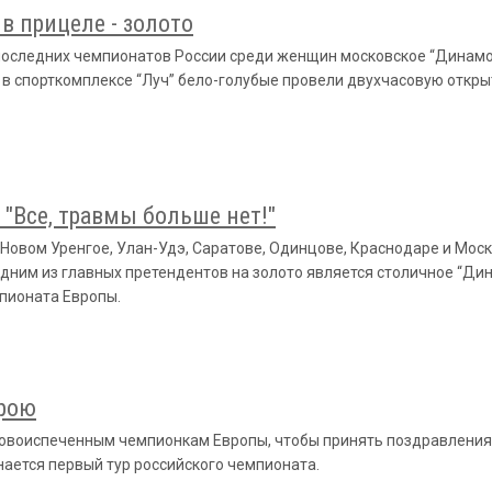
в прицеле - золото
последних чемпионатов России среди женщин московское “Динамо
у в спорткомплексе “Луч” бело-голубые провели двухчасовую откр
 "Все, травмы больше нет!"
Новом Уренгое, Улан-Удэ, Саратове, Одинцове, Краснодаре и Моск
дним из главных претендентов на золото является столичное “Дин
пионата Европы.
крою
овоиспеченным чемпионкам Европы, чтобы принять поздравления, 
нается первый тур российского чемпионата.