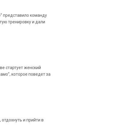
” представило команду
ытую тренировку и дали
ве стартует женский
амо”, которое поведет за
отдохнуть и прийти в