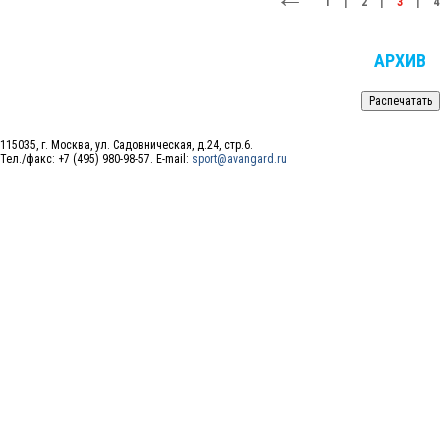
1
|
2
|
3
|
4
АРХИВ
115035, г. Москва, ул. Садовническая, д.24, стр.6.
Тел./факс: +7 (495) 980-98-57. E-mail:
sport@avangard.ru