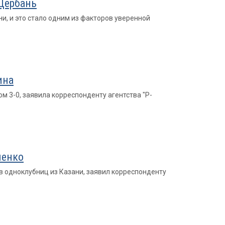
 Щербань
и, и это стало одним из факторов уверенной
ина
м 3-0, заявила корреспонденту агентства "Р-
ченко
в одноклубниц из Казани, заявил корреспонденту