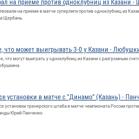
ал на приеме против одноклубниц из Казани -
вовали на приеме в матче суперлиги против одноклубниц из Казан
на Щербань.
, что может выигрывать 3-0 у Казани - Любушк
, что могут выиграть у одноклубниц из Казани с разгромным счето
юбушкина.
 установки в матче с "Динамо" (Казань) - Пан
е установки тренерского штаба в матче чемпионата России проти
манды Юрий Панченко.