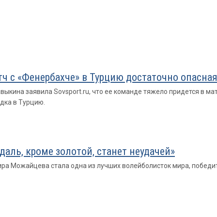
тч с «Фенербахче» в Турцию достаточно опасна
кина заявила Sovsport.ru, что ее команде тяжело придется в мат
здка в Турцию.
даль, кроме золотой, станет неудачей»
а Можайцева стала одна из лучших волейболисток мира, победите