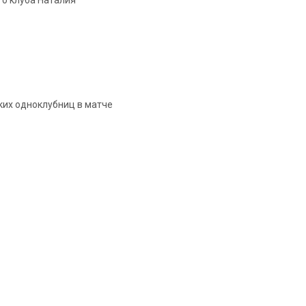
го клуба Наталия
ких одноклубниц в матче