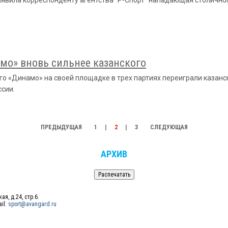
аявила корреспонденту агентства "Р-Спорт" нападающая столично
мо» вновь сильнее казанского
о «Динамо» на своей площадке в трех партиях переиграли казанс
ссии.
ПРЕДЫДУЩАЯ
1
|
2
|
3
СЛЕДУЮЩАЯ
АРХИВ
ая, д.24, стр.6.
ail:
sport@avangard.ru