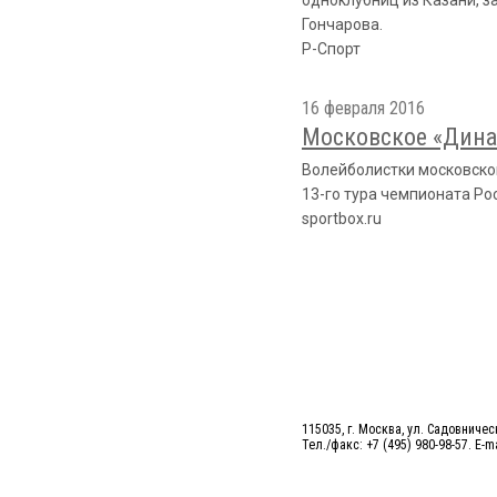
одноклубниц из Казани, з
Гончарова.
Р-Спорт
16 февраля 2016
Московское «Дина
Волейболистки московског
13-го тура чемпионата Ро
sportbox.ru
115035, г. Москва, ул. Садовническ
Тел./факс: +7 (495) 980-98-57. E-m