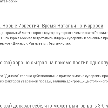
ата России.
. Новые Известия. Время Натальи Гончаровой
центральный матч второго круга регулярного чемпионата России 
 13-го тура в Москве встретились лидеры суперлиги и основные п
анское «Динамо». Разумеется, был ажиотаж.
ква) хорошо сыграл на приеме против одноклу
го "Динамо" хорошо действовали на приеме в матче суперлиги про
м из факторов уверенной победы, заявила доигровщица столичного
ква) доказал себе, что может выигрывать 3-0 у