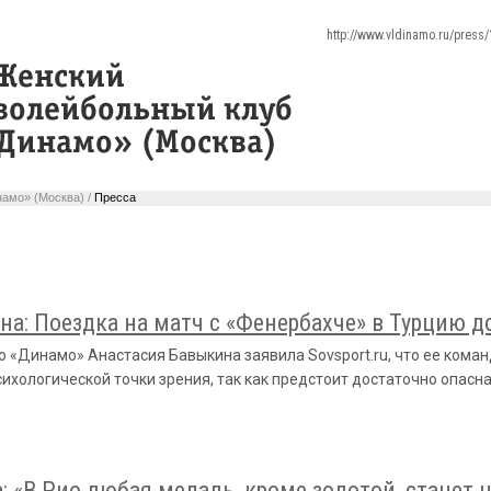
http://www.vldinamo.ru/pres
амо» (Москва) /
Пресса
а: Поездка на матч с «Фенербахче» в Турцию д
«Динамо» Анастасия Бавыкина заявила Sovsport.ru, что ее коман
сихологической точки зрения, так как предстоит достаточно опасн
: «В Рио любая медаль, кроме золотой, станет 