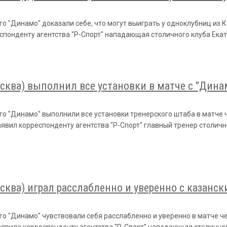
о "Динамо" доказали себе, что могут выиграть у одноклубниц из 
еспонденту агентства "Р-Спорт" нападающая столичного клуба Ека
ква) выполнил все установки в матче с "Динам
го "Динамо" выполнили все установки тренерского штаба в матче 
аявил корреспонденту агентства "Р-Спорт" главный тренер столи
ква) играл расслабленно и уверенно с казанск
о "Динамо" чувствовали себя расслабленно и уверенно в матче ч