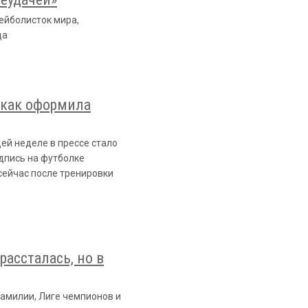
ейболисток мира,
да
 как оформила
ей неделе в прессе стало
дпись на футболке
сейчас после тренировки
рассталась, но в
амилии, Лиге чемпионов и