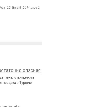
s/?year=2016&month=2&r74_page=2
остаточно опасная
де тяжело придется в
ая поездка в Турцию.
неудачей»