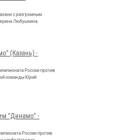
Казани с разгромным
терина Любушкина.
о" (Казань) -
чемпионата России против
чной команды Юрий
им "Динамо" -
емпионата России против