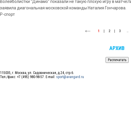
Волейболистки "Динамо" показали не такую плохую игру в матчеЛ
заявила диагональная московской команды Наталия Гончарова.
Р-спорт
1
|
2
|
3
..
АРХИВ
115035, г. Москва, ул. Садовническая, д.24, стр.6.
Тел./факс: +7 (495) 980-98-57. E-mail:
sport@avangard.ru