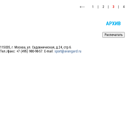
1
|
2
|
3
|
4
АРХИВ
115035, г. Москва, ул. Садовническая, д.24, стр.6.
Тел./факс: +7 (495) 980-98-57. E-mail:
sport@avangard.ru