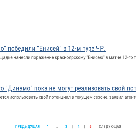
" победили "Енисей" в 12-м туре ЧР.
щадке нанесли поражение красноярскому "Енисею" в матче 12-го т
о "Динамо" пока не могут реализовать свой по
тся использовать свой потенциал в текущем сезоне, заявил агент
ПРЕДЫДУЩАЯ
1
..
3
|
4
|
5
СЛЕДУЮЩАЯ