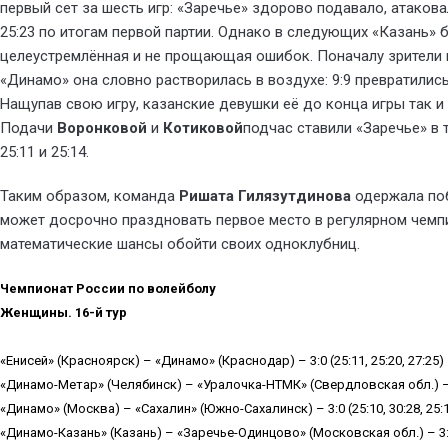
первый сет за шесть игр: «Заречье» здорово подавало, атако
25:23 по итогам первой партии. Однако в следующих «Казань»
целеустремлённая и не прощающая ошибок. Поначалу зрители 
«Динамо» она словно растворилась в воздухе: 9:9 превратилис
Нащупав свою игру, казанские девушки её до конца игры так и 
Подачи
Воронковой
и
Котиковой
подчас ставили «Заречье» в 
25:11 и 25:14.
Таким образом, команда
Ришата Гилязутдинова
одержала поб
может досрочно праздновать первое место в регулярном чемп
математические шансы обойти своих одноклубниц.
Чемпионат России по волейболу
Женщины. 16-й тур
«Енисей» (Красноярск) – «Динамо» (Краснодар) – 3:0 (25:11, 25:20, 27:25)
«Динамо-Метар» (Челябинск) – «Уралочка-НТМК» (Свердловская обл.) – 1:3
«Динамо» (Москва) – «Сахалин» (Южно-Сахалинск) – 3:0 (25:10, 30:28, 25:
«Динамо-Казань» (Казань) – «Заречье-Одинцово» (Московская обл.) – 3:1 (