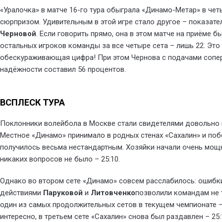
«Уралочка» в матче 16-го тура обыграла «Динамо-Метар» в четы
сюрпризом. Удивительным в этой игре стало другое – показат
Черновой
. Если говорить прямо, она в этом матче на приёме бы
остальных игроков команды за все четыре сета – лишь 22. Это
обескураживающая цифра! При этом Чернова с подачами сопер
надёжности составил 56 процентов.
ВСПЛЕСК ТУРА
Поклонники волейбола в Москве стали свидетелями довольно 
Местное «Динамо» принимало в родных стенах «Сахалин» и побе
получилось весьма нестандартным. Хозяйки начали очень мощн
никаких вопросов не было – 25:10.
Однако во втором сете «Динамо» совсем расслабилось: ошибк
действиями
Паруковой
и
Литовченко
позволили командам не 
один из самых продолжительных сетов в текущем чемпионате –
интересно, в третьем сете «Сахалин» снова был раздавлен – 25: