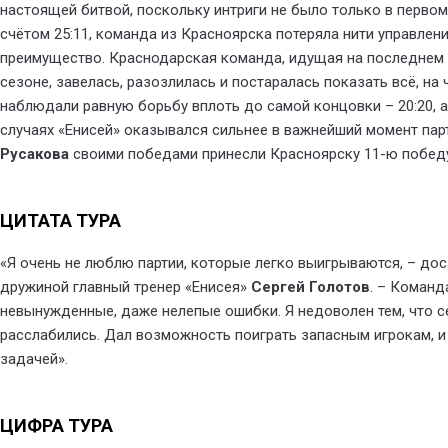
настоящей битвой, поскольку интриги не было только в первом
счётом 25:11, команда из Красноярска потеряла нити управления
преимущество. Краснодарская команда, идущая на последнем 
сезоне, завелась, разозлилась и постаралась показать всё, на 
наблюдали равную борьбу вплоть до самой концовки – 20:20, а
случаях «Енисей» оказывался сильнее в важнейший момент пар
Русакова
своими победами принесли Красноярску 11-ю победу
ЦИТАТА ТУРА
«Я очень не люблю партии, которые легко выигрываются, – до
дружиной главный тренер «Енисея»
Сергей Голотов
. – Команд
невынужденные, даже нелепые ошибки. Я недоволен тем, что с
расслабились. Дал возможность поиграть запасным игрокам, и
задачей».
ЦИФРА ТУРА