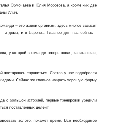
Наталья Обмочаева и Юлия
Морозова, а кроме них две
ланы Илич.
команда – это живой организм, здесь многое
зависит
– и дома, и в Европе... Главное для нас сейчас –
ева
, у которой в команде теперь новая, капитанская,
ой постараюсь справиться.
Состав у нас подобрался
обедами. Сейчас
же главное набрать хорошую форму
анда с большой историей, первые
тренировки
убедили
ться поставленных целей!”
завоевать золото, покажет время. Все
необходимое