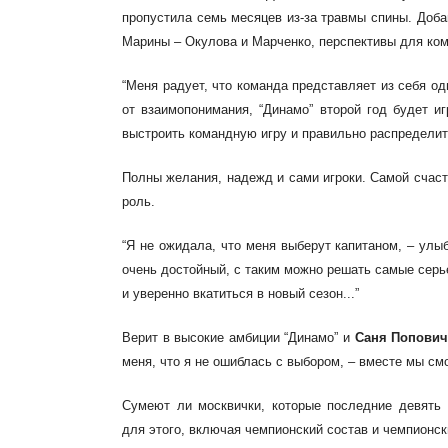
пропустила семь месяцев из-за
травмы спины. Доба
Марины – Окулова и
Марченко, перспективы для к
“Меня радует, что команда
представляет из себя од
от взаимопонимания, “Динамо” второй
год будет и
выстроить командную игру и правильно распределить
Полны желания, надежд и сами игроки. Самой счаст
роль.
“Я не ожидала, что меня выберут капитаном, – улыб
очень достойный, с таким можно решать самые сер
и уверенно вкатиться в новый сезон...”
Верит в высокие амбиции “Динамо”
и
Саня Попови
меня, что я не ошиблась с выбором, – вместе мы
смо
Сумеют ли москвички, которые последние девять
для
этого, включая чемпионский состав и чемпионск