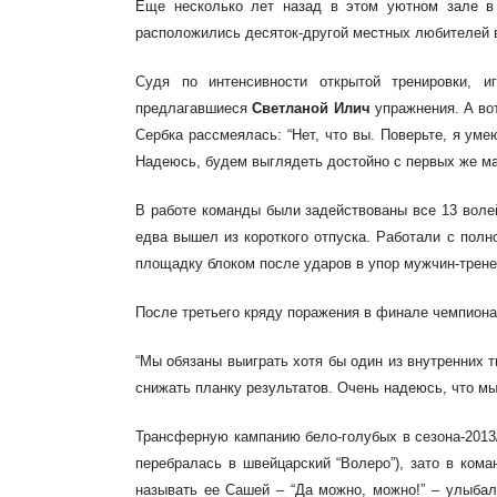
Еще несколько лет
назад в этом уютном зале в
расположились десяток-
другой местных любителей 
Судя по интенсивности открытой тренировки, 
предлагавшиеся
Светланой Илич
упражнения. А во
Сербка рассмеялась: “Нет, что вы. Поверьте, я ум
Надеюсь, будем выглядеть достойно с первых же ма
В работе команды были задействованы все 13 воле
едва вышел из короткого отпуска. Работали с пол
площадку блоком после ударов в упор мужчин-трене
После третьего кряду поражения в финале чемпиона
“Мы
обязаны выиграть хотя бы один
из внутренних 
снижать
планку результатов. Очень надеюсь, что мы
Трансферную кампанию
бело-голубых в сезона-2013
перебралась в швейцарский “Волеро”), зато в ко
называть ее Сашей
– “Да можно, можно!” – улыбал