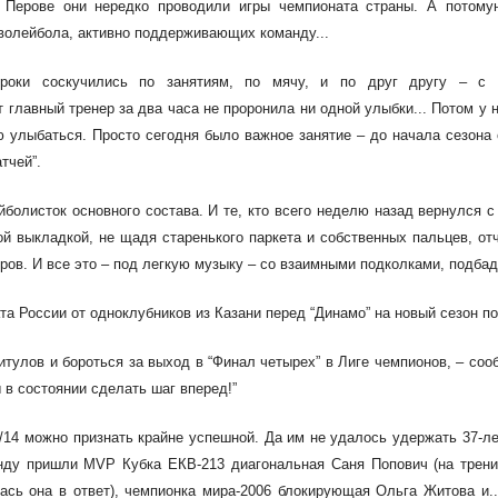
 Перове они нередко проводили игры чемпионата страны. А потому
волейбола, активно поддерживающих команду...
игроки соскучились по занятиям, по мячу, и по друг другу –
с 
т главный тренер за два
часа
не проронила ни одной улыбки...
Потом у н
ею улыбаться. Просто
сегодня было важное занятие – до начала сезона
тчей”.
йболисток основного состава.
И те, кто всего неделю назад вернулся
ной выкладкой, не щадя
старенького паркета и собственных пальцев,
отч
ров. И все это –
под легкую музыку – со взаимными подколками
, подба
та России от
одноклубников
из Казани перед “Динамо” на новый сезон п
титулов
и бороться за выход в “Финал
четырех” в Лиге чемпионов, – со
 в состоянии сделать
шаг вперед!”
/14
можно признать крайне успешной. Да им не удалось удержать 37-
манду пришли MVP
Кубка ЕКВ-213 диагональная Саня Попович (на трен
ась она в ответ)
,
чемпионка мира-2006 блокирующая Ольга Житова и.