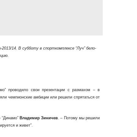
-2013/14. В субботу в спорткомплексе “Луч” бело-
нцию.
амо” проводило свои презентации с размахом – в
ряли чемпионские амбиции или решили спрятаться
от
р “Динамо”
Владимир Зиничев
. – Потому мы
решили
ируется и живет”.