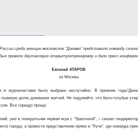
Росси
и среди женщин московское “Динамо”
представило команду сезона
убые
провели двухчасовую открытую
тренировку и дали пресс-конфере
Евгений АТАРОВ
из Москвы
ми и журналистами было выбрано
неслучайно. В прежние годы
“Дин
ит львиную долю домашних матчей. Не
подумайте, что бело-голубые уте
ссии.
Все гораздо проще.
ний, уже в понедельник первая игра с “Уралочкой”, – сказал гендиректо
ентр города, а провести представление прямо в “Луче”, где
команда трен