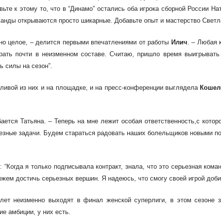
вьте к этому то, что в “Динамо” остались оба игрока сборной России 
оманды
открываются просто шикарные. Добавьте опыт и мастерство Свет
но целое, – делится первыми
впечатлениями от работы
Илич
. – Любая 
грать почти в
неизменном составе. Считаю, пришло время выигрывать 
 силы на сезон”.
ливой из них и на площадке,
и на пресс-конференции выглядела
Кошел
ается Татьяна. – Теперь на мне лежит особая ответственность,
с котор
ьезные
задачи. Будем стараться радовать
наших болельщиков новыми п
ч
: “Когда я только подписывала контракт, знала, что это серьезная ком
жем достичь серьезных вершин. Я надеюсь, что смогу своей игрой доби
 лет неизменно выходят в финал женской суперлиги,
в этом сезоне 
ие амбиции, у них есть
.