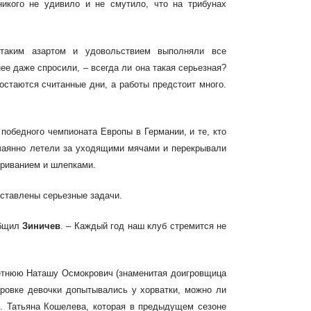
никого не удивило
и не смутило, что на трибунах
таким азартом и удовольствием
выполняли
все
ее даже спросили, – всегда ли она такая серьезная?
 остаются считанные дни, а
работы предстоит много.
с
победного чемпионата Европы в
Германии
, и те, кто
аянно летели за уходящими мячами и перекрывали
дриванием и шлепками.
оставлены серьезные задачи.
общил
Зиничев
. – Каждый год наш клуб стремится не
летнюю Наташу Осмокрович (знаменитая
доигровщица
ировке девочки допытывались у хорватки, можно ли
..
Татьяна Кошелева, которая
в п
редыдущем сезоне