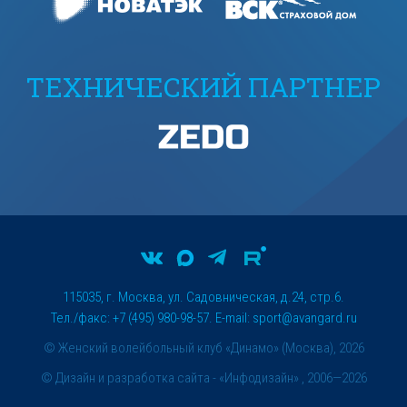
ТЕХНИЧЕСКИЙ ПАРТНЕР
115035, г. Москва, ул. Садовническая, д.24, стр.6.
Тел./факс: +7 (495) 980-98-57. E-mail:
sport@avangard.ru
© Женский волейбольный клуб «Динамо» (Москва), 2026
©
Дизайн и разработка сайта
- «Инфодизайн» , 2006—2026