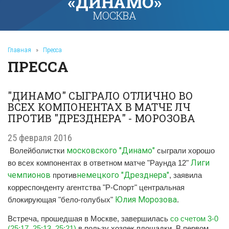
«ДИНАМО»
МОСКВА
Главная
»
Пресса
ПРЕССА
"ДИНАМО" СЫГРАЛО ОТЛИЧНО ВО
ВСЕХ КОМПОНЕНТАХ В МАТЧЕ ЛЧ
ПРОТИВ "ДРЕЗДНЕРА" - МОРОЗОВА
25 февраля 2016
московского "Динамо"
Волейболистки
сыграли хорошо
Лиги
во всех компонентах в ответном матче "Раунда 12"
чемпионов
немецкого "Дрезднера"
против
, заявила
корреспонденту агентства "Р-Спорт" центральная
Юлия Морозова
блокирующая "бело-голубых"
.
Встреча, прошедшая в Москве, завершилась
со счетом 3-0
(25:17, 25:13, 25:21)
в пользу хозяек площадки. В первом