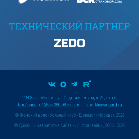
ТЕХНИЧЕСКИЙ ПАРТНЕР
115035, г. Москва, ул. Садовническая, д.24, стр.6.
Тел./факс: +7 (495) 980-98-57. E-mail:
sport@avangard.ru
© Женский волейбольный клуб «Динамо» (Москва), 2026
©
Дизайн и разработка сайта
- «Инфодизайн» , 2006—2026