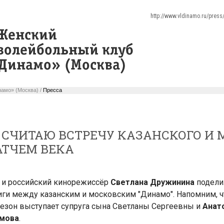
http://www.vldinamo.ru/pres
амо» (Москва) /
Пресса
СЧИТАЮ ВСТРЕЧУ КАЗАНСКОГО И 
АТЧЕМ ВЕКА
 и российский кинорежиссёр
Светлана Дружинина
подели
ги между казанским и московским "Динамо". Напомним, чт
сезон выступает супруга сына Светланы Сергеевны и
Анат
амова
.