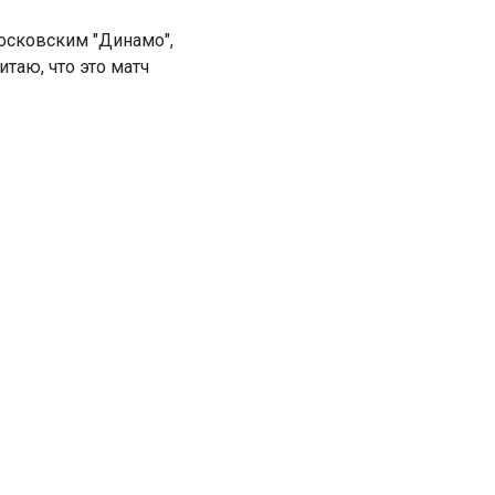
осковским "Динамо",
таю, что это матч