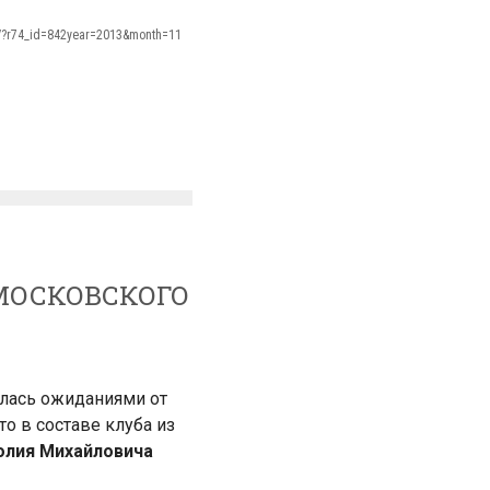
s/?r74_id=842year=2013&month=11
МОСКОВСКОГО
лась ожиданиями от
о в составе клуба из
олия Михайловича