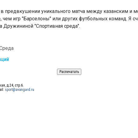
я в предвкушении уникального матча между казанским и м
 чем игр "Барселоны" или других футбольных команд. Я счи
ва Дружининой "Спортивная среда".
 Среда
КАЦИЙ
ая, д.24, стр.6.
ail:
sport@avangard.ru