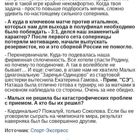
мне в такой игре крайне некомфортно. Когда твоя
задача - просто повыше подбросить мячик, сложно
удивить по-настоящему сильного соперника.
- А куда в ключевом матче против итальянок,
которых нам для выхода в полуфинал необходимо
было побеждать - 3:1, делся наш знаменитый
характер? После первого сета соперницы
потеряли мотивацию, начали выпускать
резервисток, но и это сборной России не помогло.
- Перенервничали. Куда-то подевалась наша
фирменная сплоченность. Все хотели спасти Родину,
но почему-то поодиночке. А так в волейболе не
бывает… И еще: считаю, в атаке нам не хватило Малых
(диагональную "Заречья-Одинцово" из стартовой
шестерки вытеснила Екатерина Гамова. -
Прим. "СЭ"
).
Наташа была отлично готова к турниру, но за матчами в
основном наблюдала со стороны. Очень за нее обидно.
- Малых не решила бы катастрофических проблем
с приемом. А кто бы их решил?
- Кардинально? Пожалуй, только Соколова. Если бы ее
уговорили сыграть на чемпионате мира, результат
наверняка был бы совершенно другим.
Источник:
Спорт-Экспресс