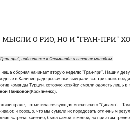
 МЫСЛИ О РИО, НО И "ГРАН-ПРИ" Х
"Гран-при", подготовке к Олимпиаде и советах молодым.
и
наша сборная начинает вторую неделю "Гран-при". Нашим деву
одные в Калининграде россиянки выиграли все три своих поед
отив команды Турции, которую хозяйки смогли одолеть лишь в 
ной Панковой
(Косьяненко).
алининграде, - отметила связующая московского "Динамо". - Там
ивают, и хорошо, что мы сумели их порадовать отличным резул
дняя встреча, конечно, была самой тяжелой, но при этом тренер