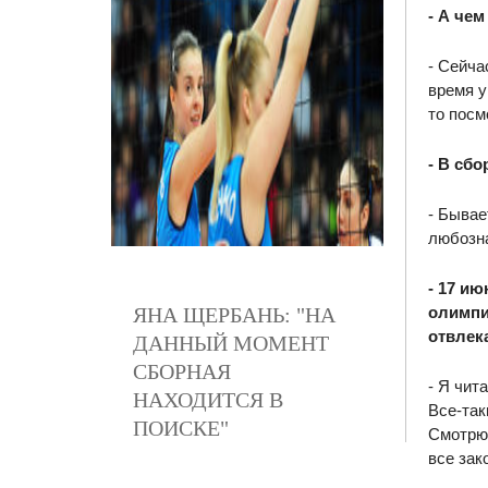
- А че
- Сейча
время у
то посм
- В сб
- Бывае
любозн
- 17 ию
ЯНА ЩЕРБАНЬ: "НА
олимпи
отвлек
ДАННЫЙ МОМЕНТ
СБОРНАЯ
- Я чит
НАХОДИТСЯ В
Все-так
ПОИСКЕ"
Смотрю 
все зак