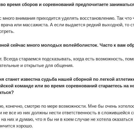
м во время сборов и соревнований предпочитаете заниматьс
с много внимания приходится уделять восстановлению. Так что
 врача или массажиста. А если выдается редкий выходной, то с
отреть.
орной сейчас много молодых волейболисток. Часто к вам об
т. Всегда стараемся подсказывать, когда есть возможность, помо
ательные и открытые для общения.
ня станет известна судьба нашей сборной по легкой атлетик
йской команде или во время соревнований стараетесь на но
аться?
аю, конечно, смотрю по мере возможности. Мне бы очень хотело
и не все из них должны нести ответственность в сложившейся с
на них и думаю, что я бы ни в коем случае не хотела оказаться
ончится хорошо.