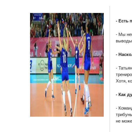
- Есть
- Мы не
выводы 
- Наск
- Татья
трениро
Хотя, к
- Как д
- Коман
трибуны
не може