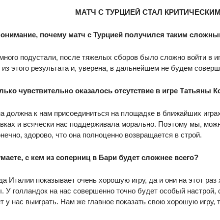
МАТЧ С ТУРЦИЕЙ СТАЛ КРИТИЧЕСКИ
 понимание, почему матч с Турцией получился таким сложн
много подустали, после тяжелых сборов было сложно войти в и
из этого результата и, уверена, в дальнейшем не будем соверша
олько чувствительно оказалось отсутствие в игре Татьяны 
на должна к нам присоединиться на площадке в ближайших играх
вках и всячески нас поддерживала морально. Поэтому мы, можно
онечно, здорово, что она полноценно возвращается в строй.
умаете, с кем из соперниц в Бари будет сложнее всего?
да Италии показывает очень хорошую игру, да и они на этот раз 
. У голландок на нас совершенно точно будет особый настрой,
т у нас выиграть. Нам же главное показать свою хорошую игру, т