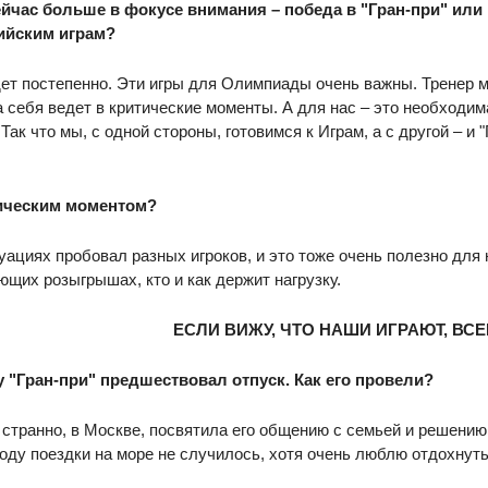
сейчас больше в фокусе внимания – победа в "Гран-при" или
йским играм?
дет постепенно. Эти игры для Олимпиады очень важны. Тренер м
 себя ведет в критические моменты. А для нас – это необходима
 Так что мы, с одной стороны, готовимся к Играм, а с другой – и
тическим моментом?
туациях пробовал разных игроков, и это тоже очень полезно для 
ющих розыгрышах, кто и как держит нагрузку.
ЕСЛИ ВИЖУ, ЧТО НАШИ ИГРАЮТ, ВС
у "Гран-при" предшествовал отпуск. Как его провели?
и странно, в Москве, посвятила его общению с семьей и решени
году поездки на море не случилось, хотя очень люблю отдохнуть