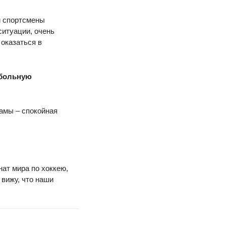
и спортсмены
ситуации, очень
 оказаться в
тбольную
ламы – спокойная
нат мира по хоккею,
 вижу, что наши