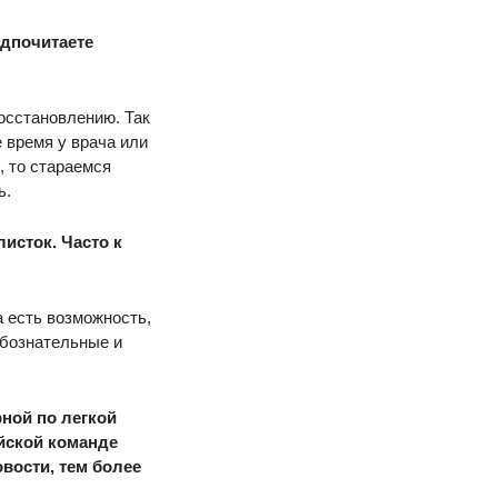
едпочитаете
осстановлению. Так
 время у врача или
, то стараемся
ь.
исток. Часто к
а есть возможность,
юбознательные и
рной по легкой
ийской команде
овости, тем более