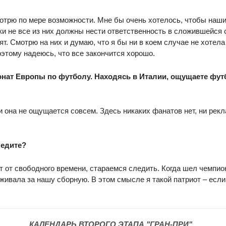
смотрю по мере возможности. Мне бы очень хотелось, чтобы наш
ки не все из них должны нести ответственность в сложившейся 
т. Смотрю на них и думаю, что я бы ни в коем случае не хотела
оэтому надеюсь, что все закончится хорошо.
ионат Европы по футболу. Находясь в Италии, ощущаете фу
ри она не ощущается совсем. Здесь никаких фанатов нет, ни рек
ледите?
т от свободного времени, стараемся следить. Когда шел чемпио
живала за нашу сборную. В этом смысле я такой патриот – если
КАЛЕНДАРЬ ВТОРОГО ЭТАПА "ГРАН-ПРИ"