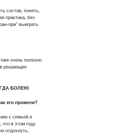
ть состав, понять,
ая практика, без
Гран-при" выиграть
 тоже очень полезно
, в решающих
ЕГДА БОЛЕЮ
Как его провели?
ению с семьей и
 что в этом году
лю отдохнуть,