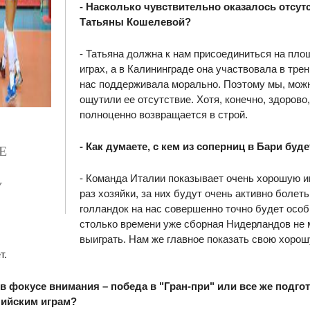
- Насколько чувствительно оказалось отсутс
Татьяны Кошелевой?
- Татьяна должна к нам присоединиться на пл
играх, а в Калининграде она участвовала в тре
нас поддерживала морально. Поэтому мы, можно
ощутили ее отсутствие. Хотя, конечно, здорово,
полноценно возвращается в строй.
- Как думаете, с кем из соперниц в Бари буд
Е
- Команда Италии показывает очень хорошую игр
У
раз хозяйки, за них будут очень активно болет
голландок на нас совершенно точно будет особ
столько времени уже сборная Нидерландов не 
выиграть. Нам же главное показать свою хорошу
т.
 в фокусе внимания – победа в "Гран-при" или все же подгот
ийским играм?