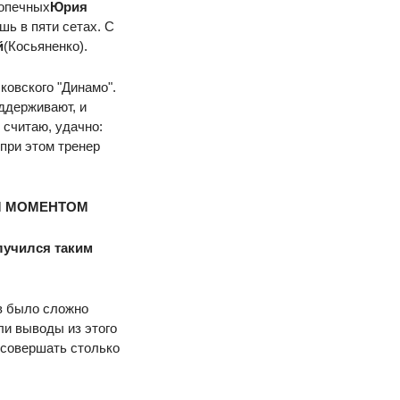
допечных
Юрия
шь в пяти сетах. С
й
(Косьяненко).
ковского "Динамо".
оддерживают, и
 считаю, удачно:
 при этом тренер
М МОМЕНТОМ
олучился таким
в было сложно
ли выводы из этого
 совершать столько