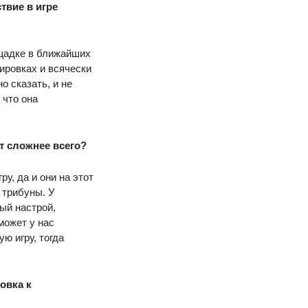
твие в игре
ощадке в ближайших
нировках и всячески
 сказать, и не
 что она
ет сложнее всего?
у, да и они на этот
ь трибуны. У
ый настрой,
может у нас
ю игру, тогда
овка к