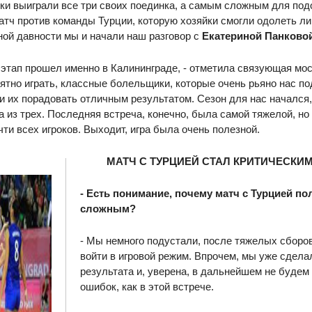
ки выиграли все три своих поединка, а самым сложным для по
тч против команды Турции, которую хозяйки смогли одолеть ли
ой давности мы и начали наш разговор с
Екатериной Панково
 этап прошел именно в Калининграде, - отметила связующая мос
иятно играть, классные болельщики, которые очень рьяно нас п
и их порадовать отличным результатом. Сезон для нас начался,
 из трех. Последняя встреча, конечно, была самой тяжелой, но
ти всех игроков. Выходит, игра была очень полезной.
МАТЧ С ТУРЦИЕЙ СТАЛ КРИТИЧЕСКИ
- Есть понимание, почему матч с Турцией п
сложным?
- Мы немного подустали, после тяжелых сборо
войти в игровой режим. Впрочем, мы уже сдела
результата и, уверена, в дальнейшем не будем
ошибок, как в этой встрече.