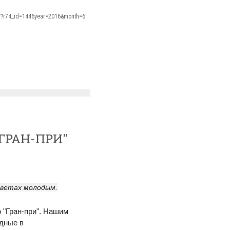
s/?r74_id=1446year=2016&month=6
"ГРАН-ПРИ"
советах молодым.
 "Гран-при". Нашим
дные в