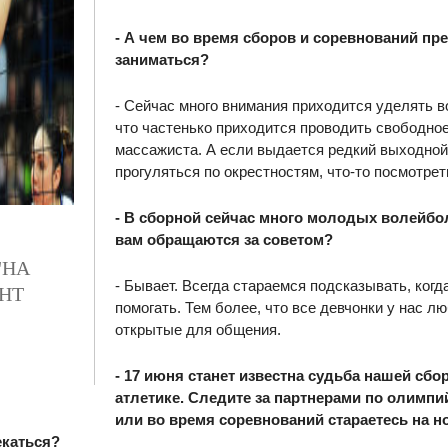
- А чем во время сборов и соревнований пр
заниматься?
- Сейчас много внимания приходится уделять в
что частенько приходится проводить свободное
массажиста. А если выдается редкий выходной
прогуляться по окрестностям, что-то посмотрет
- В сборной сейчас много молодых волейбол
вам обращаются за советом?
"НА
- Бывает. Всегда стараемся подсказывать, когд
НТ
помогать. Тем более, что все девчонки у нас л
открытые для общения.
- 17 июня станет известна судьба нашей сбо
атлетике. Следите за партнерами по олимп
или во время соревнований стараетесь на н
екаться?