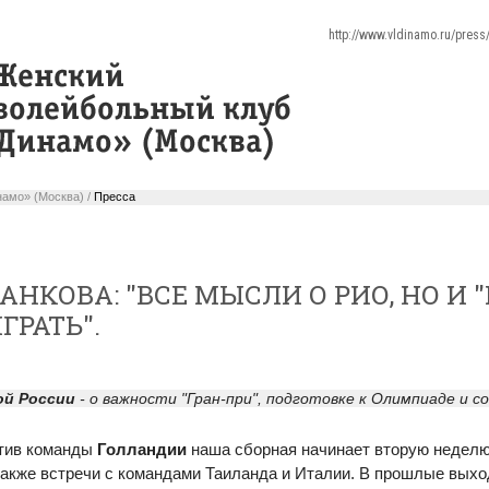
http://www.vldinamo.ru/pres
амо» (Москва) /
Пресса
НКОВА: "ВСЕ МЫСЛИ О РИО, НО И 
ГРАТЬ".
ой России
- о важности "Гран-при", подготовке к Олимпиаде и 
отив команды
Голландии
наша сборная начинает вторую неделю
акже встречи с командами Таиланда и Италии. В прошлые выхо