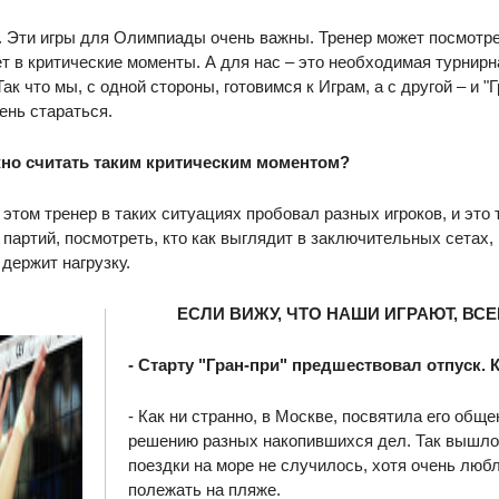
о. Эти игры для Олимпиады очень важны. Тренер может посмотре
т в критические моменты. А для нас – это необходимая турнирн
ак что мы, с одной стороны, готовимся к Играм, а с другой – и "
ень стараться.
жно считать таким критическим моментом?
и этом тренер в таких ситуациях пробовал разных игроков, и это
 партий, посмотреть, кто как выглядит в заключительных сетах
 держит нагрузку.
ЕСЛИ ВИЖУ, ЧТО НАШИ ИГРАЮТ, ВС
- Старту "Гран-при" предшествовал отпуск. 
- Как ни странно, в Москве, посвятила его общ
решению разных накопившихся дел. Так вышло,
поездки на море не случилось, хотя очень люб
полежать на пляже.