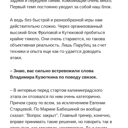
задней и передней линии. Комбинаций очень много.
Первый темп постоянно уводил за собой наш блок.
А ведь без быстрой и разнообразной игры нам
действительно сложно. Через организованный
высокий блок Фроловой и Кутюковой пробиться
крайне тяжело. Они очень стараются, но такова
объективная реальность. Лишь Парубец за счет
техники и опыта еще как-то удается доводить
атаки.
– Знаю, вас сильно встревожили слова
Владимира Кузюткина по поводу связок.
– В интервью перед стартом калининградского
этапа он отозвался по ним очень категорично.
Причем сразу по всем, за исключением Евгении
Старцевой. По Марине Бабешиной он вообще
сказал: "Вопрос закрыт". Главный тренер, конечно,
вправе принимать такие решения, но говорить так в
открытую, как минимум, некорректно. Да и зачем