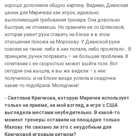
хорошо дополняли общую картину. Видимо, Дианская
ценна для Маричева как игрок, идеально
выполняющий требования тренера. Она довольно
быстрая, не отнимешь. Но сравните ее со Шляховой,
которая умеет руки ставить на блоке и в этом
отношении похожа на Морозову. У Дианской руки
совсем не такие: либо в них попали, либо пролетело… В
принципе, ручки поправить – не большая проблема. В
сочетании с ее скоростью может выйти толк. Вот
сегодня она вышла, и вы же видели – у нее
получилось: и на блоке везде успела и скидочки
какие-то подобрала. Молодчина!
- Светлана Крючкова, которую Маричев использует
только на приеме, на мой взгляд, в игре с США
выглядела местами неубедительно. В какой-то
момент тренеры оставили на площадке только
Малову. Не связано ли это с неудобным для
Крючковой игровым ритмом?