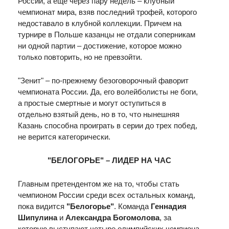
России, а еще через пару недель – клубный
чемпионат мира, взяв последний трофей, которого
недоставало в клубной коллекции. Причем на
турнире в Польше казанцы не отдали соперникам
ни одной партии – достижение, которое можно
только повторить, но не превзойти.
"Зенит" – по-прежнему безоговорочный фаворит
чемпионата России. Да, его волейболисты не боги,
а простые смертные и могут оступиться в
отдельно взятый день, но в то, что нынешняя
Казань способна проиграть в серии до трех побед,
не верится категорически.
"БЕЛОГОРЬЕ" – ЛИДЕР НА ЧАС
Главным претендентом же на то, чтобы стать
чемпионом России среди всех остальных команд,
пока видится
"Белогорье"
. Команда
Геннадия
Шипулина
и
Александра Богомолова
, за
которую выступают четыре олимпийских чемпиона