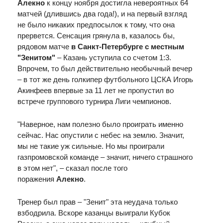
Алекно
к концу ноября достигла невероятных 64
матчей (длившись два года!), и на первый взгляд
не было никаких предпосылок к тому, что она
прервется. Сенсация грянула в, казалось бы,
рядовом матче
в
Санкт-Петербурге с местным
"Зенитом"
– Казань уступила со счетом 1:3.
Впрочем, то был действительно необычный вечер
– в тот же день голкипер футбольного ЦСКА Игорь
Акинфеев впервые за 11 лет не пропустил во
встрече группового турнира Лиги чемпионов.
"Наверное, нам полезно было проиграть именно
сейчас. Нас опустили с небес на землю. Значит,
мы не такие уж сильные. Но мы проиграли
газпромовской команде – значит, ничего страшного
в этом нет", – сказал после того
поражения
Алекно
.
Тренер был прав – "Зенит" эта неудача только
взбодрила. Вскоре казанцы выиграли Кубок