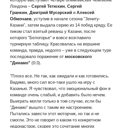
Лондона –
Сергей Тетюхин
,
Сергей
Гранкин
,
Дмитрий Мусэрский
и
Алексей
Обмочаев
, уступив в начале сезона "Зениту-
Казани", затем выдала серию из 14 побед кряду. Ее
пиком стал взятый реванш у Казани, после
которого "Белогорье" и вовсе возглавило
турнирную таблицу. Красовалась на вершине
команда, правда, недолго – уже в следующем туре
последовало поражение от
московского
"Динамо"
(0:3).
"Плохо все. Не так, как ожидали и как готовились.
Видимо, много сил все-таки ушло на игру с
Казанью. Я чувствовал, что эмоциональный фон в
команде очень слабый, и добавить было нечем.
Выиграть могли только в том случае, если бы
"Динамо" вышло с таким же настроением.
Пытались завести этот моторчик, но так и не
смогли. Это не говорит о каком-то конкретном
недонастрое, скорее это сочетание многих