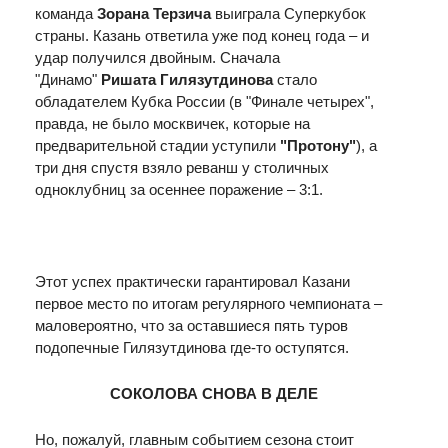
команда
Зорана Терзича
выиграла Суперкубок
страны. Казань ответила уже под конец года – и
удар получился двойным. Сначала
"Динамо"
Ришата Гилязутдинова
стало
обладателем Кубка России (в "Финале четырех",
правда, не было москвичек, которые на
предварительной стадии уступили
"Протону"
), а
три дня спустя взяло реванш у столичных
одноклубниц за осеннее поражение – 3:1.
Этот успех практически гарантировал Казани
первое место по итогам регулярного чемпионата –
маловероятно, что за оставшиеся пять туров
подопечные Гилязутдинова где-то оступятся.
СОКОЛОВА СНОВА В ДЕЛЕ
Но, пожалуй, главным событием сезона стоит