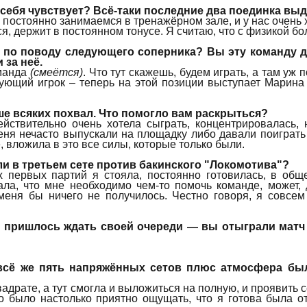
 себя чувствует? Всё-таки последние два поединка в
 постоянно занимаемся в тренажёрном зале, и у нас очень
я, держит в постоянном тонусе. Я считаю, что с физикой б
 по поводу следующего соперника? Вы эту команду д
 за неё.
манда
(смеётся)
. Что тут скажешь, будем играть, а там уж 
ующий игрок – теперь на этой позиции выступает Марина
е всяких похвал. Что помогло вам раскрыться?
ствительно очень хотела сыграть, концентрировалась, 
меня нечасто выпускали на площадку либо давали поиграт
, вложила в это все силы, которые только были.
и в третьем сете против бакинского "Локомотива"?
 первых партий я стояла, постоянно готовилась, в общ
ала, что мне необходимо чем-то помочь команде, может,
меня бы ничего не получилось. Честно говоря, я совсем
 пришлось ждать своей очереди — вы отыграли матч 
 всё же пять напряжённых сетов плюс атмосфера бы
адрате, а тут смогла и выложиться на полную, и проявить с
то было настолько приятно ощущать, что я готова была от