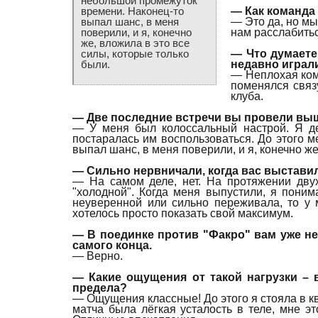
небольшой промежуток
— Как команда
времени. Наконец-то
— Это да, но мы
выпал шанс, в меня
нам расслабитьс
поверили, и я, конечно
же, вложила в это все
— Что думаете
силы, которые только
недавно играли
были.
— Неплохая ко
поменялся связ
клуба.
— Две последние встречи вы провели выш
— У меня был колоссальный настрой. Я дей
постаралась им воспользоваться. До этого 
выпал шанс, в меня поверили, и я, конечно же
— Сильно нервничали, когда вас выставил
— На самом деле, нет. На протяжении двух
"холодной". Когда меня выпустили, я поним
неуверенной или сильно переживала, то у 
хотелось просто показать свой максимум.
— В поединке против "Факро" вам уже не
самого конца.
— Верно.
— Какие ощущения от такой нагрузки –
предела?
— Ощущения классные! До этого я стояла в кв
матча была лёгкая усталость в теле, мне э