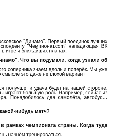
московское "Динамо". Первый поединок лучших
респонденту "Чемпионат.com" нападающая ВК
е в игре и ближайших планах.
инамо". Что вы подумали, когда узнали об
ого соперника знаем вдоль и поперёк.
Мы уже
о смысле это даже неплохой вариант.
я получше, и удача будет на нашей стороне.
ёты играют большую роль. Например, сейчас из
ра. Понадобилось два самолёта, автобус…
 какой-нибудь матч?
 в рамках чемпионата страны. Когда туда
ень начнём тренироваться.