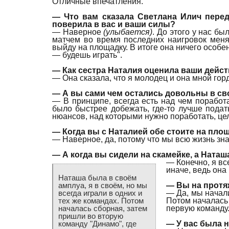
Отличные впечатления.
— Что вам сказала Светлана Илич перед 
поверила в вас и ваши силы?
— Наверное
(улыбается)
. До этого у нас бы
матчем во время последних наигровок меня 
выйду на площадку. В итоге она ничего особе
— будешь играть".
— Как сестра Наталия оценила ваши дейс
— Она сказала, что я молодец и она мной горд
— А вы сами чем остались довольны в сво
— В принципе, всегда есть над чем поработа
было быстрее добежать, где-то лучше подат
нюансов, над которыми нужно поработать, це
— Когда вы с Наталией обе стоите на площ
— Наверное, да, потому что мы всю жизнь зна
— А когда вы сидели на скамейке, а Наташ
— Конечно, я вс
иначе, ведь она
Наташа была в своём
— Вы на протя
амплуа, я в своём, но мы
— Да, мы начали
всегда играли в одних и
Потом началась 
тех же командах. Потом
первую команду.
началась сборная, затем
пришли во вторую
— У вас была н
команду "Динамо", где