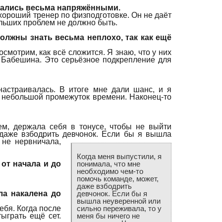
ыдались весьма напряжёнными.
 хороший тренер по физподготовке. Он не даёт
ольших проблем не должно быть.
олжны знать весьма неплохо, так как ещё
посмотрим, как всё сложится. Я знаю, что у них
 Бабешина. Это серьёзное подкрепление для
настраивалась. В итоге мне дали шанс, и я
ь небольшой промежуток времени. Наконец-то
ем, держала себя в тонусе, чтобы не выйти
 даже взбодрить девчонок.
Если бы я вышла
 не нервничала,
Когда меня выпустили, я
от начала и до
понимала, что мне
необходимо чем-то
помочь команде, может,
даже взбодрить
ла накалена до
девчонок. Если бы я
вышла неуверенной или
ебя. Когда после
сильно переживала, то у
ыграть ещё сет.
меня бы ничего не