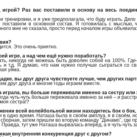
игрой? Раз вас поставили в основу на весь поедино
ли тренировки, и я уже предполагала, что буду играть. Дело
поставили в основной состав. Я готовилась с мыслью, ч
нного мне не сказала, просто перед началом игры объявила:
твия?
ится. Это очень приятно.
ей игре, а над чем ещё нужно поработать?
ть, никогда не можешь быть доволен собой на 100%. Где-
ь и т.д. Я думаю, что нам нужно получше сыграться со с
лая уйма.
адке, вы друг друга чувствуете лучше, чем других пар
ем друг друга и многие годы играем вместе.
а играла, вы больше переживали именно за сестру или 
егда чуть-чуть
больше переживала именно за неё – и расст
 моя сестра!?
жении всей волейбольной жизни находитесь бок о бок,
 в одно время. Наташа была в своём амплуа, я в своём, но
сборная, затем пришли во вторую команду "Динамо", где пр
 Правда, тут уже Наташа вырвалась вперёд, а я чуть-чуть з
екая внутренняя конкуренция друг с другом?