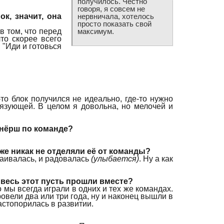
получилось. Честно
говоря, я совсем не
к, значит, она
нервничала, хотелось
просто показать свой
 в том, что перед
максимум.
то скорее всего
 "Иди и готовься
то блок получился не идеально, где-то нужно
вязующей. В целом я довольна, но мелочей и
тнёрш по команде?
же никак не отделяли её от команды?
раивалась, и радовалась
(улыбается)
. Ну а как
 весь этот пусть прошли вместе?
 мы всегда играли в одних и тех же командах.
овели два или три года, ну и наконец вышли в
астопорилась в развитии.