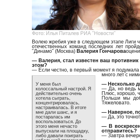
Фото: Илья Питалев РИА "Новости"
Волею жребия уже в следующем этапе Лиги че
отечественных команд последних лет пройд
"Динамо" (Москва)
Валерия Гончарова
оцени
— Валерия, стал известен ваш противник 
этом?
— Если честно, в первый момент я подумала 
много лет с ним
— Несколько д
У меня был
— Да, но ведь 
колоссальный настрой. Я
Плюс, хорошо, ч
действительно очень
Польши мы доб
хотела сыграть,
Тяжеловато.
концентрировалась,
настраивалась. В итоге
— Наверное, п
мне дали шанс, и я
— Да, это точно
постаралась им
воспользоваться. До
— В воскресен
этого меня нечасто
отправитесь?
выпускали на площадку,
— Завтра вечер
либо давали поиграть