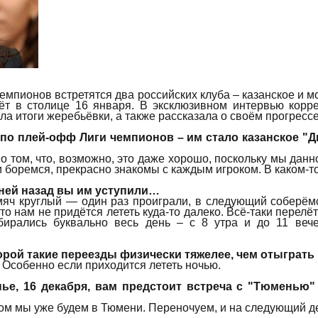
мпионов встретятся два российских клуба – казанское и 
ёт в столице 16 января. В эксклюзивном интервью кор
ла итоги жеребьёвки, а также рассказала о своём прогресс
по плей-офф Лиги чемпионов – им стало казанское "Д
о том, что, возможно, это даже хорошо, поскольку мы данн
и боремся, прекрасно знакомы с каждым игроком. В каком-т
ней назад вы им уступили…
мяч круглый — один раз проиграли, в следующий соберёмс
то нам не придётся лететь куда-то далеко. Всё-таки перел
ирались буквально весь день – с 8 утра и до 11 вече
орой такие переезды физически тяжелее, чем отыграть
! Особенно если приходится лететь ночью.
ье, 16 декабря, вам предстоит встреча с "Тюменью"
ом мы уже будем в Тюмени. Переночуем, и на следующий д