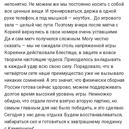
непонятно. Не можем же мы постоянно носить с собой
все ценные вещи. И тренироваться, держа в одной
руке телефон, а под мышкой — ноутбук... До игрового
зала — целый час пути. Поэтому вчера после матча с
Кореей вернулись в свои номера очень уставшими.
Да и сам матч получился сложным. Могу честно
сказать — мы не ожидали столь напряженной игры.
Кореянки действовали блестяще, в защите и вовсе
творили настоящие чудеса. Приходилось вкладывать
в каждый удар всю свою силу. Порадовало, что в
четвёртом сете наше преимущество уже не вызывало
никаких сомнений. А это значит, что физически сборная
России готова сейчас здорово, можем поддерживать
долгое время высокий уровень игры. Немножко
обидно, что отдали почти взятую вторую партию, но
самым главным для нас было победить, и это сделано.
Сегодня у нас день отдыха. Будем восстанавливаться,
набираться сил и готовиться к завтрашнему поединку
с Камеруном".