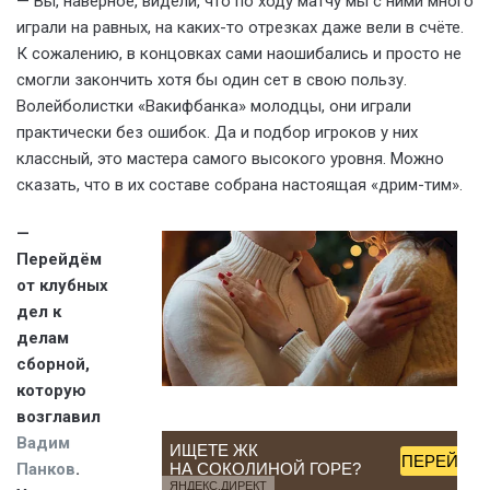
— Вы, наверное, видели, что по ходу матчу мы с ними много
играли на равных, на каких-то отрезках даже вели в счёте.
К сожалению, в концовках сами наошибались и просто не
смогли закончить хотя бы один сет в свою пользу.
Волейболистки «Вакифбанка» молодцы, они играли
практически без ошибок. Да и подбор игроков у них
классный, это мастера самого высокого уровня. Можно
сказать, что в их составе собрана настоящая «дрим-тим».
—
Перейдём
от клубных
дел к
делам
Спасибо, объявление скрыто.
сборной,
которую
возглавил
Вадим
ИЩЕТЕ ЖК
ПЕРЕЙТИ
Панков
.
НА СОКОЛИНОЙ ГОРЕ?
ЯНДЕКС.ДИРЕКТ