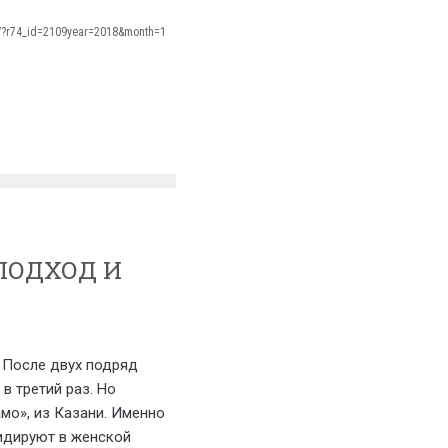
s/?r74_id=2109year=2018&month=1
 ПОДХОД И
 После двух подряд
в третий раз. Но
мо», из Казани. Именно
лидируют в женской