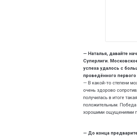
— Наталья, давайте на
Суперлиги. Московское
успеха удалось с боль
проведённого первого
— В какой-то степени мо
очень здорово сопротивл
получилась в итоге така
положительным. Победа в
хорошими ощущениями п
— До конца предварите