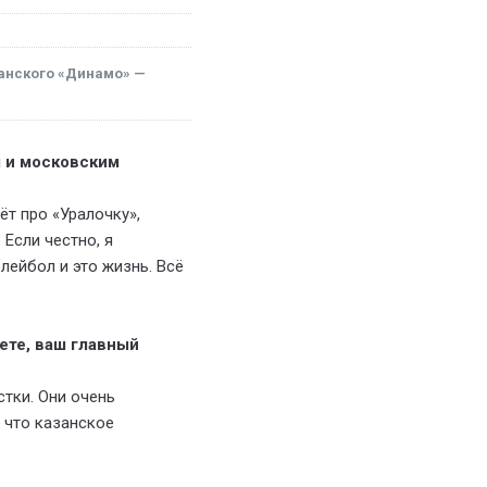
занского «Динамо» —
м и московским
ёт про «Уралочку»,
Если честно, я
лейбол и это жизнь. Всё
ете, ваш главный
тки. Они очень
 что казанское