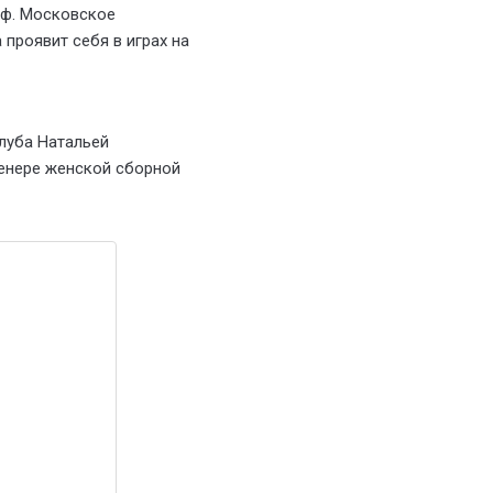
фф. Московское
проявит себя в играх на
луба Натальей
ренере женской сборной