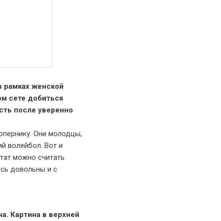
в рамках женской
ом сете добиться
сть после уверенно
сопернику. Они молодцы,
й волейбол. Вот и
ьтат можно считать
ись довольны и с
а. Картина в верхней