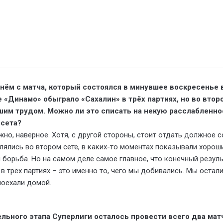
чнём с матча, который состоялся в минувшее воскресенье 
 «Динамо» обыграло «Сахалин» в трёх партиях, но во втор
шим трудом. Можно ли это списать на некую расслабленно
 сета?
жно, наверное. Хотя, с другой стороны, стоит отдать должное 
ялись во втором сете, в каких-то моментах показывали хороши
я борьба. Но на самом деле самое главное, что конечный резул
 трёх партиях – это именно то, чего мы добивались. Мы остал
оехали домой.
льного этапа Суперлиги осталось провести всего два матч