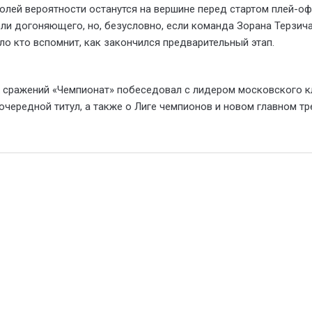
долей вероятности останутся на вершине перед стартом плей-о
ли догоняющего, но, безусловно, если команда Зорана Терзича 
ало кто вспомнит, как закончился предварительный этап.
сражений «Чемпионат» побеседовал с лидером московского к
очередной титул, а также о Лиге чемпионов и новом главном т