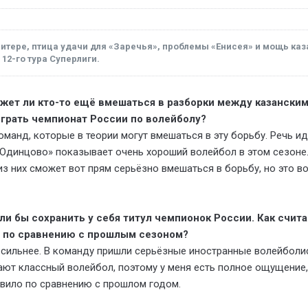
Питере, птица удачи для «Заречья», проблемы «Енисея» и мощь ка
12-го тура Суперлиги.
ожет ли кто-то ещё вмешаться в разборки между казански
грать чемпионат России по волейболу?
оманд, которые в теории могут вмешаться в эту борьбу. Речь ид
-Одинцово» показывает очень хороший волейбол в этом сезоне. 
из них сможет вот прям серьёзно вмешаться в борьбу, но это во
ли бы сохранить у себя титул чемпионок России. Как счита
е по сравнению с прошлым сезоном?
 сильнее. В команду пришли серьёзные иностранные волейболис
ют классный волейбол, поэтому у меня есть полное ощущение,
вило по сравнению с прошлом годом.