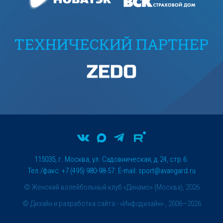
ТЕХНИЧЕСКИЙ ПАРТНЕР
115035, г. Москва, ул. Садовническая, д.24, стр.6.
Тел./факс: +7 (495) 980-98-57. E-mail:
sport@avangard.ru
© Женский волейбольный клуб «Динамо» (Москва), 2026
©
Дизайн и разработка сайта
- «Инфодизайн» , 2006—2026