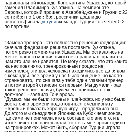
национальной команды Константина Ушакова, который
заменил Владимира Кузюткина. На чемпионате
Европы, который прошел в Азербайджане и Грузии с 22
сентября по 1 октября, россиянки дошли до
четвертьфинала,
уступив
команде Турции со счетом 0-3
по партиям.
"Замена тренера - это полностью решение федерации:
сначала федерация решила поставить Кузюткина,
потом резко поменяла на Ушакова. Мы оставались на
месте, нашего мнения никто не спрашивал, нравится
нам это или не нравится. Не могу сказать, что это как-то
на нас повлияло, тренировочный процесс не
изменился, эти два человека находились всегда рядом
с командой, все время у нас было общение, но как-то
странновато, что сначала у тебя один главный тренер,
а потом второй становится первым. Мы думали - раз
такое решение, значит, будем его принимать как
должное", - заявила Гончарова.
"Думаю, мы не были готовы к плей-офф, но у нас было
достаточно времени подготовиться к чемпионату
Европы и показать хорошую игру, - продолжила она. -
До этого мы съездили в Японию на Кубок чемпионов,
где сами не понимали, кто в составе, кто вне его, и в
итоге ничего не наигрывали, то же самое происходило
на тренировках. Может быть, сборная Турции играла