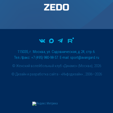
115035, г. Москва, ул. Садовническая, д.24, стр.6.
Тел./факс: +7 (495) 980-98-57. E-mail:
sport@avangard.ru
© Женский волейбольный клуб «Динамо» (Москва), 2026
©
Дизайн и разработка сайта
- «Инфодизайн» , 2006—2026