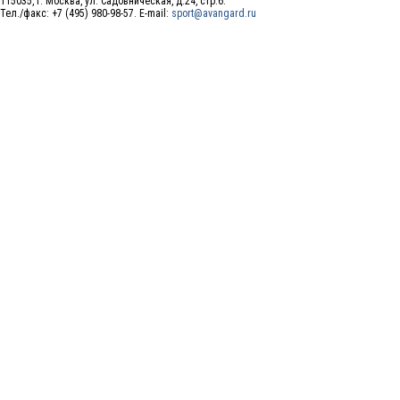
115035, г. Москва, ул. Садовническая, д.24, стр.6.
Тел./факс: +7 (495) 980-98-57. E-mail:
sport@avangard.ru