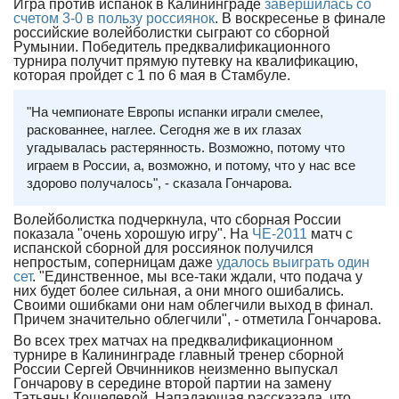
Игра против испанок в Калининграде
завершилась со
счетом 3-0 в пользу россиянок
. В воскресенье в финале
российские волейболистки сыграют со сборной
Румынии. Победитель предквалификационного
турнира получит прямую путевку на квалификацию,
которая пройдет с 1 по 6 мая в Стамбуле.
"На чемпионате Европы испанки играли смелее,
раскованнее, наглее. Сегодня же в их глазах
угадывалась растерянность. Возможно, потому что
играем в России, а, возможно, и потому, что у нас все
здорово получалось", - сказала Гончарова.
Волейболистка подчеркнула, что сборная России
показала "очень хорошую игру". На
ЧЕ-2011
матч с
испанской сборной для россиянок получился
непростым, соперницам даже
удалось выиграть один
сет
. "Единственное, мы все-таки ждали, что подача у
них будет более сильная, а они много ошибались.
Своими ошибками они нам облегчили выход в финал.
Причем значительно облегчили", - отметила Гончарова.
Во всех трех матчах на предквалификационном
турнире в Калининграде главный тренер сборной
России Сергей Овчинников неизменно выпускал
Гончарову в середине второй партии на замену
Татьяны Кошелевой. Нападающая рассказала, что