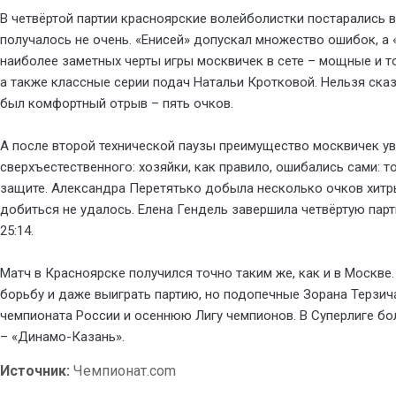
В четвёртой партии красноярские волейболистки постарались в
получалось не очень. «Енисей» допускал множество ошибок, а
наиболее заметных черты игры москвичек в сете – мощные и т
а также классные серии подач Натальи Кротковой. Нельзя сказа
был комфортный отрыв – пять очков.
А после второй технической паузы преимущество москвичек ув
сверхъестественного: хозяйки, как правило, ошибались сами: т
защите. Александра Перетятько добыла несколько очков хитр
добиться не удалось. Елена Гендель завершила четвёртую пар
25:14.
Матч в Красноярске получился точно таким же, как и в Москве
борьбу и даже выиграть партию, но подопечные Зорана Терзича
чемпионата России и осеннюю Лигу чемпионов. В Суперлиге б
– «Динамо-Казань».
Источник:
Чемпионат.com