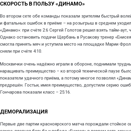
СКОРОСТЬ В ПОЛЬЗУ «ДИНАМО»
Во втором сете обе команды показали зрителям быстрый воле
и фатальных ошибок в приёме – на розыгрыш в среднем уходило
«Динамо»: при счёте 2:6 Сергей Голотов решил взять тайм-аут,
Однако остановить подачи Щербань в Русакову тренер «Енисея
смогла принять мяч и уступила место на площадке Марии Фрол
сняли при счёте 4:10.
Москвички очень надёжно играли в обороне, поднимали трудны
наращивать преимущество – ко второй технической паузе было 
показатели удачного приёма, а потому многое позволял «Динам
предрешён. Гостьи, имея преимущество, допустили серию ошибо
Гончарова показали класс – 25:16.
ДЕМОРАЛИЗАЦИЯ
Первые две партии красноярского матча порождали стойкое 
самое: плотная борьба и победа «Енисея» в первом сете, мощна