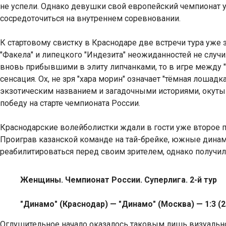
не успели. Однако девушки свой европейский чемпионат 
сосредоточиться на внутреннем соревновании.
К стартовому свистку в Краснодаре две встречи тура уже 
"Факела" и липецкого "Индезита" неожиданностей не случ
вновь прибывшими в элиту липчанками, то в игре между "
сенсация. Ох, не зря "хара морин" означает "тёмная лошадк
экзотическим названием и загадочными историями, окут
победу на старте чемпионата России.
Краснодарские волейболистки ждали в гости уже второе по
Проиграв казанской команде на тай-брейке, южные дин
реабилитироваться перед своим зрителем, однако получили 
Женщины. Чемпионат России. Суперлига. 2-й тур
"Динамо" (Краснодар) — "Динамо" (Москва) — 1:3 (25:2
Оглушительное начало оказалось таковым лишь визуально