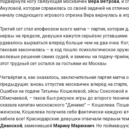
подвернула ногу связующая москвичек
Вера Ветрова
, и 
Акуловой, которая справилась со своей задачей на отлично
началу следующего игрового отрезка Вера вернулась в игр
Третий сет стал апофеозом всего матча – партия, которая 
нервы на пределе, девушки кажутся серьёзно уставшими. Н
удавалось вырваться вперёд больше чем на два очка. Когда
таковая закончилась – в ход пошло психологическое оружи
волевые решения самих судей, и замены на подачу-приём,
этот трудный сет остался за гостьями из Москвы.
Четвёртая и, как оказалось, заключительная партия матча 
предыдущих: вновь отпустив москвичек вперёд на старте,
Ошибки на подаче Татьяны Кошелевой, эйсы Соколовой 
Обмочаевой, – таков был рисунок игры до второго техниче
сказала капитан московского "Динамо" — Кошелева. Поше
женском, Кошелева получила себе фактически каждую вто
забила все! Краснодарские девушки отвечали первым те
Дианской
, заменившей
Марину Марюхнич
. Но поймавшую