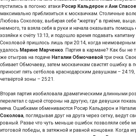
пустились в погоню: атаки
Росир Кальдерон
и
Ани Спасо
максимально приблизиться к москвичкам. Столичные вол
Любовь Соколову, выбирая себе "жертву" в приёме, выце
немного, та взяла себя в руки и начала оказывать помощь
хозяйки к счёту 13:13, и подошло время подавать капитан
Соколовой пришлось лишь при 20:14, когда неимоверным 
удалось
Марине Марченко
. Партия в кармане? Как бы не 
же отыграв на подаче
Наталии Обмочаевой
три очка. Св
сбивает Обмочаеву, затем москвичкам свистят ошибку в п
приносит пять сетболов краснодарским девушкам – 24:19, а
четвёртой зоны – 25:21.
Вторая партия изобиловала драматическими длинными роз
перелетал с одной стороны на другую, где девушки показ
мяча. Ошибками обмениваются Росир Кальдерон и Натали
Соколова
, поглядывая друг на друга через сетку, ведут 
ровный. Разве что чуть меньше ошибок позволяли себе мос
итоговой победы, в затяжной и равной концовке. Когда иг