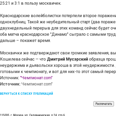
25:21 и 3:1 в пользу москвичек.
Краснодарские волейболистки потерпели второе поражени
одноклубниц. Такой же неубедительный старт (два поражен
двухнедельный перерыв для этих команд сейчас будет оче
оба матча краснодарское "Динамо" сыграло с самыми труд
дальше – покажет время.
Москвички же подтверждают свои громкие заявления, выиг
Кошелева сейчас — что
Дмитрий Мусэрский
образца прош
неудержима и дьявольски хороша в этой неудержимости
готовыми к чемпионату, и вот для них-то этот самый пере
Источник:
"Чемпионат.com"
Источник:
Чемпионат.com"
ВЕРНУТЬСЯ К СПИСКУ ПУБЛИКАЦИЙ
115035, г. Москва, ул. Садовническая, д.24, стр.6.