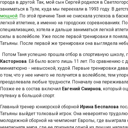
города в другой. Так, мой сын Сергей родился в Светлогорс
заниматься в Туле, куда мы переехали в 1993 году. В детс
мощной
. По этой причине Таня не снискала успехов в бас
легкой атлетике, а именно на городских соревнованиях. П
специализацию, хотела и дальше заниматься легкой атлети
силы в волейболе. Уже после первой тренировки я поняла, 
Татьяны. После первой же тренировки она выглядела неб
Потом Таня успешно прошла отбор в спортивную школу, г
Касторнова
. Ей было всего лишь 11 лет. По сравнению с
миниатюрно - невысокой, худой. Первые тренировки давал
о том, что у нее ничего не получится в волейболе, тем упор
преодолевала любые трудности. Поначалу она переживала
Позже ее в состав включил
Евгений Смирнов
, который о
путевку в большой спорт.
Главный тренер юниорской сборной
Ирина Беспалова
пос
Татьяны выйдет толковый игрок. Она невероятно трудолюби
молодежной сборной на чемпионат Европы, где выиграла 
чемпионате мира, где ее признали одной из лучших напад