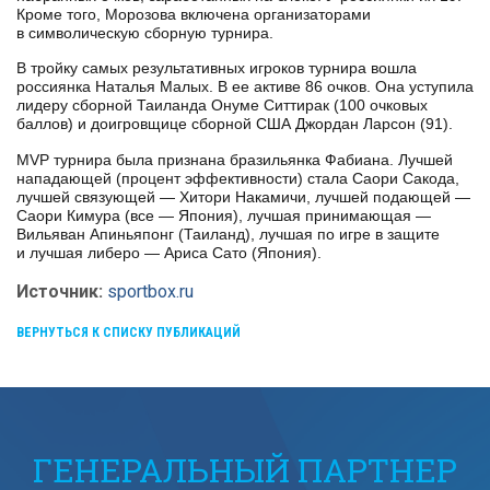
Кроме того, Морозова включена организаторами
в символическую сборную турнира.
В тройку самых результативных игроков турнира вошла
россиянка Наталья Малых. В ее активе 86 очков. Она уступила
лидеру сборной Таиланда Онуме Ситтирак (100 очковых
баллов) и доигровщице сборной США Джордан Ларсон (91).
MVP турнира была признана бразильянка Фабиана. Лучшей
нападающей (процент эффективности) стала Саори Сакода,
лучшей связующей — Хитори Накамичи, лучшей подающей —
Саори Кимура (все — Япония), лучшая принимающая —
Вильяван Апиньяпонг (Таиланд), лучшая по игре в защите
и лучшая либеро — Ариса Сато (Япония).
Источник:
sportbox.ru
ВЕРНУТЬСЯ К СПИСКУ ПУБЛИКАЦИЙ
ГЕНЕРАЛЬНЫЙ ПАРТНЕР