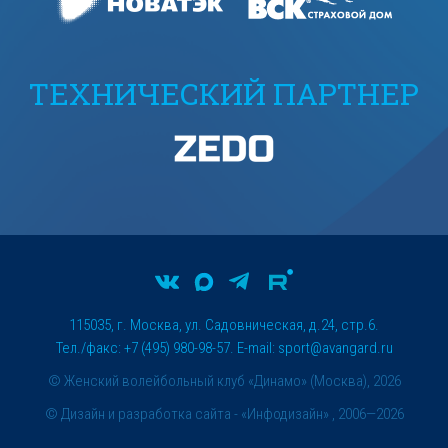
ТЕХНИЧЕСКИЙ ПАРТНЕР
115035, г. Москва, ул. Садовническая, д.24, стр.6.
Тел./факс: +7 (495) 980-98-57. E-mail:
sport@avangard.ru
© Женский волейбольный клуб «Динамо» (Москва), 2026
©
Дизайн и разработка сайта
- «Инфодизайн» , 2006—2026